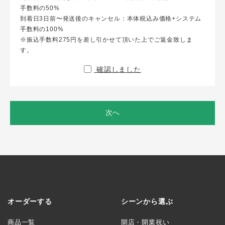
手数料の50%
到着日3日前〜発送後のキャンセル：本体税込み価格+システム
手数料の100%
※振込手数料275円を差し引かせて頂いた上でご返金致しま
す。
確認しました
次へ
オーダーする
シーンから選ぶ
商品一覧
開店・開業祝い