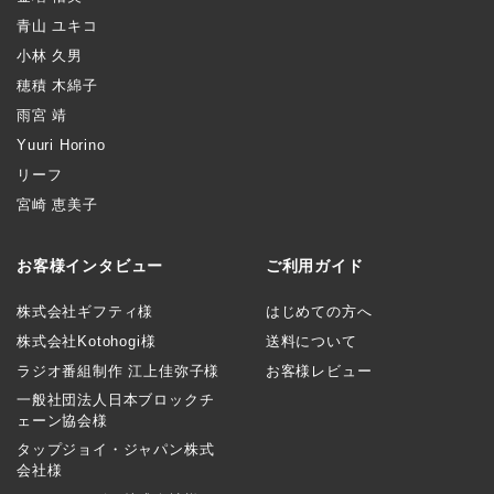
青山 ユキコ
小林 久男
穂積 木綿子
雨宮 靖
Yuuri Horino
リーフ
宮崎 恵美子
お客様インタビュー
ご利用ガイド
株式会社ギフティ様
はじめての方へ
株式会社Kotohogi様
送料について
ラジオ番組制作 江上佳弥子様
お客様レビュー
一般社団法人日本ブロックチ
ェーン協会様
タップジョイ・ジャパン株式
会社様