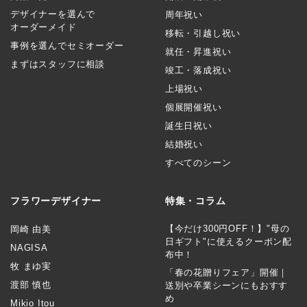
デザイナーを選んで
周年祝い
オーダーメイド
移転・引越し祝い
事例を選んでセミオーダー
就任・昇進祝い
まずはスタッフに相談
竣工・落成祝い
上場祝い
個展開催祝い
誕生日祝い
結婚祝い
すべてのシーン
フラワーデザイナー
特集・コラム
【今だけ300円OFF！】"母の
岡崎 由美
日ギフト"に使えるクーポン配
NAGISA
布中！
牧 まゆ実
「春の花贈りフェア」開催｜
渡部 慎也
送別や卒業シーンにもおすす
め
Mikio Itou