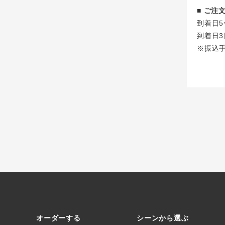
■ ご
到着日5
到着日3
※振込
オーダーする
シーンから選ぶ