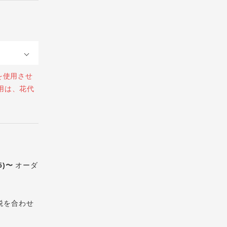
を使用させ
用は、花代
5)〜
オーダ
税を合わせ