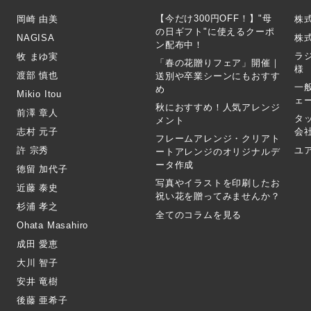
【今だけ300円OFF！】"母
岡崎 由美
株
の日ギフト"に使えるクーポ
NAGISA
株式
ン配布中！
ラ
牧 まゆ実
「春の花贈りフェア」開催｜
様
渡部 慎也
送別や卒業シーンにもおすす
一
め
Mikio Itou
ェ
秋におすすめ！人気アレンジ
前澤 章人
タ
メント
志村 元子
会
フレームアレンジ・クリアト
許 宗秀
ユ
ートアレンジのオリジナルデ
ータ作成
徳留 加代子
写真やイラストを印刷したお
近藤 泰史
祝い花を贈ってみませんか？
杉浦 孝之
全てのコラムを見る
Ohata Masahiro
成田 愛恵
大川 智子
安井 竜樹
後藤 亜希子