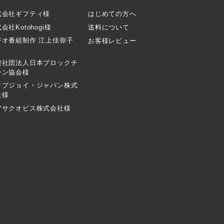
式会社ギフティ様
はじめての方へ
会社Kotohogi様
送料について
ジオ番組制作 江上佳弥子
お客様レビュー
般社団法人日本ブロックチ
ーン協会様
ップジョイ・ジャパン株式
社様
アサクオビス株式会社様