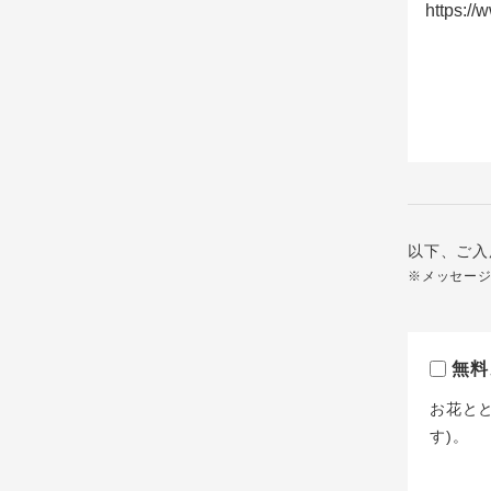
以下、ご入
※メッセー
無料
お花と
す)。