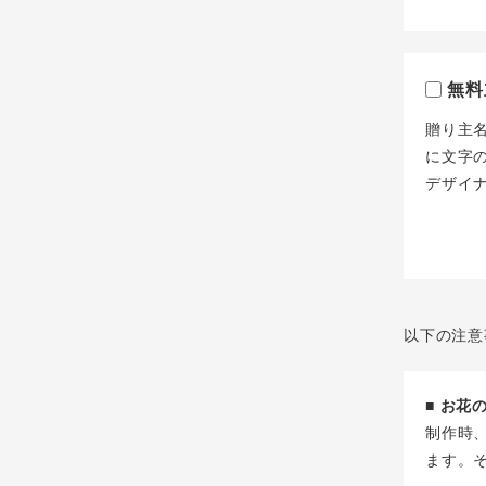
無料
贈り主
に文字
デザイ
以下の注意
■ お
制作時
ます。