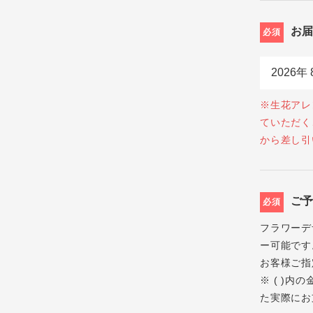
お
必須
※生花アレ
ていただく
から差し引
ご
必須
フラワーデ
ー可能です
お客様ご指
※ ( )
た実際にお