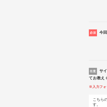
今
必須
サ
任意
てお教え
※入力フォ