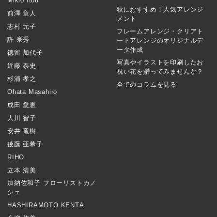
Mikio Itou
秋におすすめ！人気アレンジ
前澤 章人
メント
志村 元子
フレームアレンジ・クリアト
許 宗秀
ートアレンジのオリジナルデ
ータ作成
徳留 加代子
写真やイラストを印刷したお
近藤 泰史
祝い花を贈ってみませんか？
杉浦 孝之
全てのコラムを見る
Ohata Masahiro
成田 愛恵
大川 智子
安井 竜樹
後藤 亜希子
RIHO
立本 清美
加納佐和子 フローリストカノ
シェ
HASHIRAMOTO KENTA