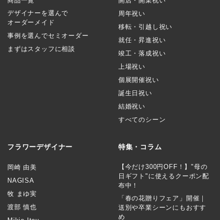
商品一覧
開店・開業祝い
デザイナーを選んで
周年祝い
オーダーメイド
移転・引越し祝い
事例を選んでセミオーダー
就任・昇進祝い
まずはスタッフに相談
竣工・落成祝い
上場祝い
個展開催祝い
誕生日祝い
結婚祝い
すべてのシーン
フラワーデザイナー
特集・コラム
【今だけ300円OFF！】"母の
岡崎 由美
日ギフト"に使えるクーポン配
NAGISA
布中！
牧 まゆ実
「春の花贈りフェア」開催｜
渡部 慎也
送別や卒業シーンにもおすす
め