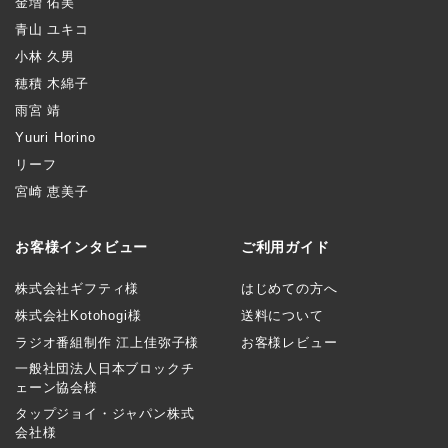
金増 佑美
青山 ユキコ
小林 久男
穂積 木綿子
雨宮 靖
Yuuri Horino
リーフ
宮崎 恵美子
お客様インタビュー
ご利用ガイド
株式会社ギフティ様
はじめての方へ
株式会社Kotohogi様
送料について
ラジオ番組制作 江上佳弥子様
お客様レビュー
一般社団法人日本ブロックチ
ェーン協会様
タップジョイ・ジャパン株式
会社様