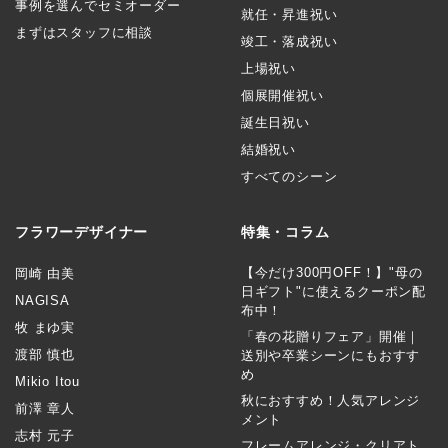
事例を選んでセミオーダー
就任・昇進祝い
まずはスタッフに相談
竣工・落成祝い
上場祝い
個展開催祝い
誕生日祝い
結婚祝い
すべてのシーン
フラワーデザイナー
特集・コラム
【今だけ300円OFF！】"母の
岡崎 由美
日ギフト"に使えるクーポン配
NAGISA
布中！
牧 まゆ実
「春の花贈りフェア」開催｜
渡部 慎也
送別や卒業シーンにもおすす
め
Mikio Itou
秋におすすめ！人気アレンジ
前澤 章人
メント
志村 元子
フレームアレンジ・クリアト