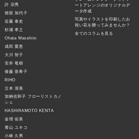
許 宗秀
ートアレンジのオリジナルデ
ータ作成
徳留 加代子
写真やイラストを印刷したお
近藤 泰史
祝い花を贈ってみませんか？
杉浦 孝之
全てのコラムを見る
Ohata Masahiro
成田 愛恵
大川 智子
安井 竜樹
後藤 亜希子
RIHO
立本 清美
加納佐和子 フローリストカノ
シェ
HASHIRAMOTO KENTA
金増 佑美
青山 ユキコ
小林 久男