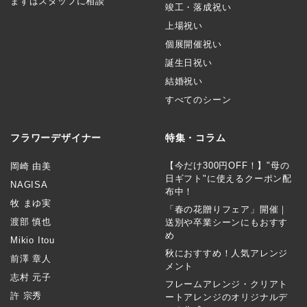
まずはスタッフに相談
竣工・落成祝い
上場祝い
個展開催祝い
誕生日祝い
結婚祝い
すべてのシーン
フラワーデザイナー
特集・コラム
【今だけ300円OFF！】"母の
岡崎 由美
日ギフト"に使えるクーポン配
NAGISA
布中！
牧 まゆ実
「春の花贈りフェア」開催｜
渡部 慎也
送別や卒業シーンにもおすす
め
Mikio Itou
秋におすすめ！人気アレンジ
前澤 章人
メント
志村 元子
フレームアレンジ・クリアト
許 宗秀
ートアレンジのオリジナルデ