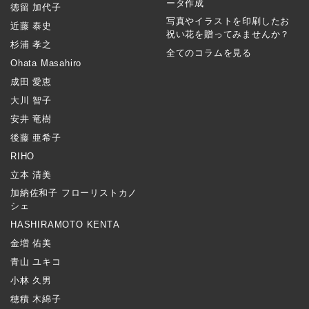
ータ作成
徳留 加代子
写真やイラストを印刷したお
近藤 泰史
祝い花を贈ってみませんか？
杉浦 孝之
全てのコラムを見る
Ohata Masahiro
成田 愛恵
大川 智子
安井 竜樹
後藤 亜希子
RIHO
立本 清美
加納佐和子 フローリストカノ
シェ
HASHIRAMOTO KENTA
金増 佑美
青山 ユキコ
小林 久男
穂積 木綿子