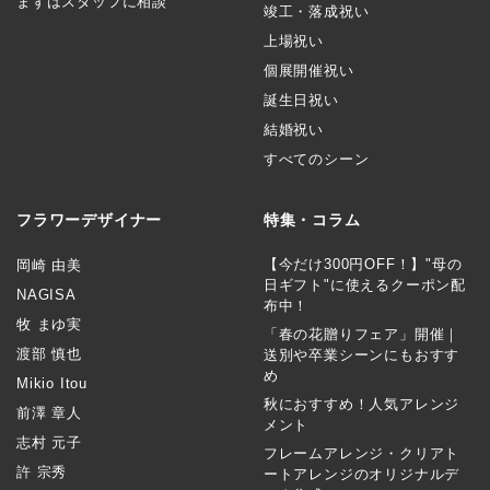
まずはスタッフに相談
竣工・落成祝い
上場祝い
個展開催祝い
誕生日祝い
結婚祝い
すべてのシーン
フラワーデザイナー
特集・コラム
【今だけ300円OFF！】"母の
岡崎 由美
日ギフト"に使えるクーポン配
NAGISA
布中！
牧 まゆ実
「春の花贈りフェア」開催｜
渡部 慎也
送別や卒業シーンにもおすす
め
Mikio Itou
秋におすすめ！人気アレンジ
前澤 章人
メント
志村 元子
フレームアレンジ・クリアト
許 宗秀
ートアレンジのオリジナルデ