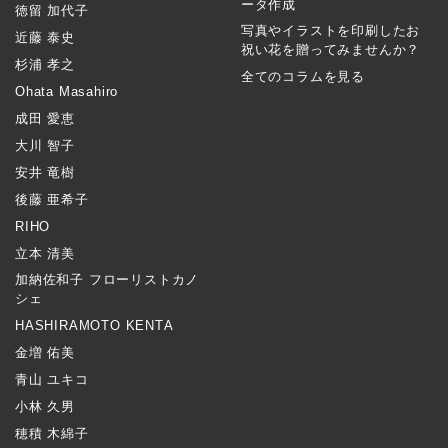
ータ作成
徳留 加代子
写真やイラストを印刷したお
近藤 泰史
祝い花を贈ってみませんか？
杉浦 孝之
全てのコラムを見る
Ohata Masahiro
成田 愛恵
大川 智子
安井 竜樹
後藤 亜希子
RIHO
立本 清美
加納佐和子 フローリストカノ
シェ
HASHIRAMOTO KENTA
金増 佑美
青山 ユキコ
小林 久男
穂積 木綿子