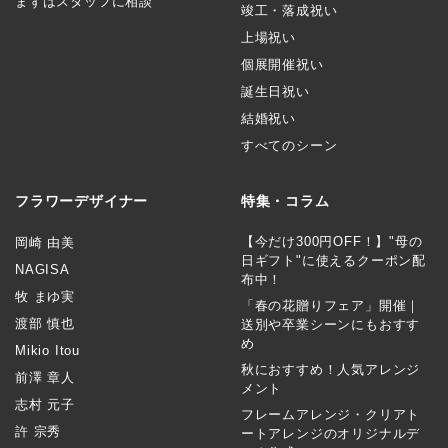
まずはスタッフに相談
竣工・落成祝い
上場祝い
個展開催祝い
誕生日祝い
結婚祝い
すべてのシーン
フラワーデザイナー
特集・コラム
【今だけ300円OFF！】"母の
岡崎 由美
日ギフト"に使えるクーポン配
NAGISA
布中！
牧 まゆ実
「春の花贈りフェア」開催｜
渡部 慎也
送別や卒業シーンにもおすす
め
Mikio Itou
秋におすすめ！人気アレンジ
前澤 章人
メント
志村 元子
フレームアレンジ・クリアト
許 宗秀
ートアレンジのオリジナルデ