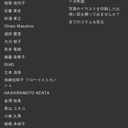
ータ作成
徳留 加代子
写真やイラストを印刷したお
近藤 泰史
祝い花を贈ってみませんか？
杉浦 孝之
全てのコラムを見る
Ohata Masahiro
成田 愛恵
大川 智子
安井 竜樹
後藤 亜希子
RIHO
立本 清美
加納佐和子 フローリストカノ
シェ
HASHIRAMOTO KENTA
金増 佑美
青山 ユキコ
小林 久男
穂積 木綿子