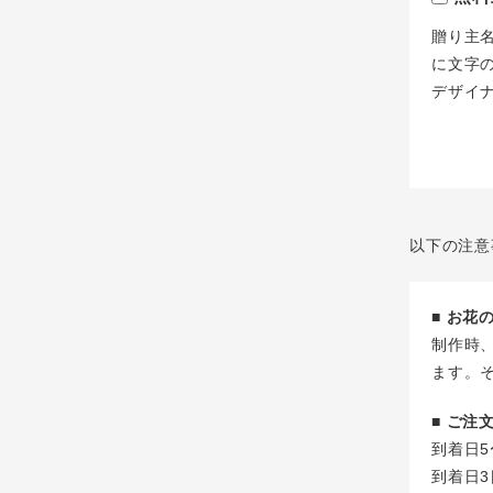
贈り主
に文字
デザイ
以下の注意
■ お
制作時
ます。
■ ご
到着日5
到着日3