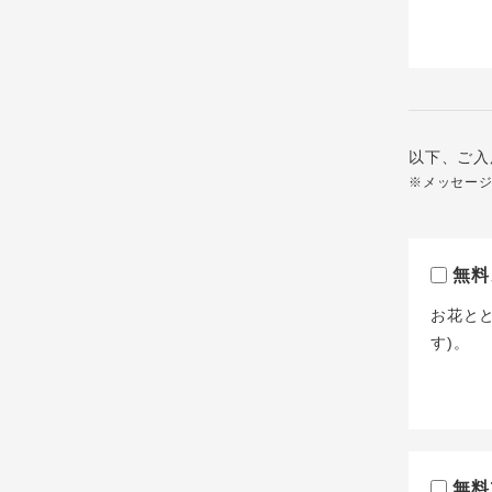
以下、ご入
※メッセー
無料
お花と
す)。
無料