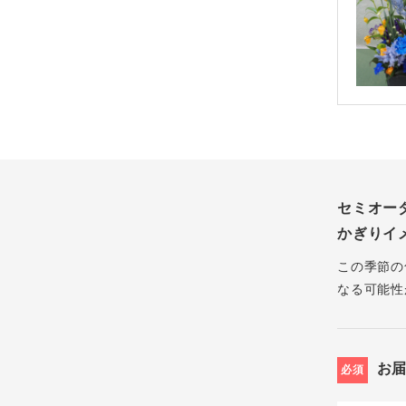
セミオー
かぎりイ
この季節の
なる可能性
お
必須