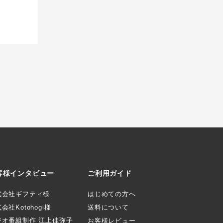
客様インタビュー
ご利用ガイド
式会社ギフティ様
はじめての方へ
会社Kotohogi様
送料について
ジオ番組制作 江上佳弥子
お客様レビュー