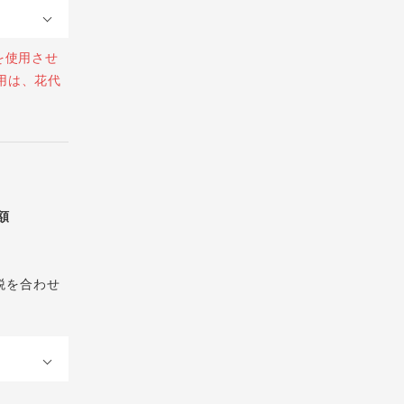
を使用させ
用は、花代
総額
税を合わせ