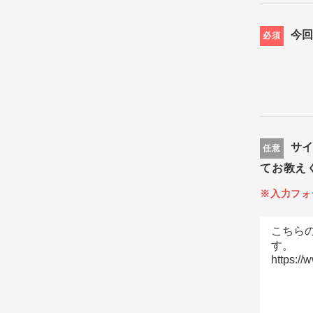
今
必須
サ
任意
てお教え
※入力フォ