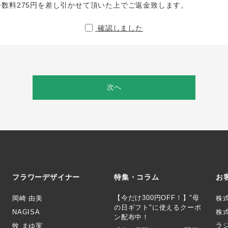
手数料275円を差し引かせて頂いた上でご返金致します。
確認しました
次へ
フラワーデザイナー
特集・コラム
お
【今だけ300円OFF！】"母
岡崎 由美
株
の日ギフト"に使えるクーポ
NAGISA
株式
ン配布中！
ラ
牧 まゆ実