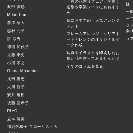
「春の花贈りフェア」開催｜
様
渡部 慎也
送別や卒業シーンにもおすす
一
め
Mikio Itou
ェ
秋におすすめ！人気アレンジ
前澤 章人
タ
メント
志村 元子
会
フレームアレンジ・クリアト
許 宗秀
ユ
ートアレンジのオリジナルデ
ータ作成
徳留 加代子
写真やイラストを印刷したお
近藤 泰史
祝い花を贈ってみませんか？
杉浦 孝之
全てのコラムを見る
Ohata Masahiro
成田 愛恵
大川 智子
安井 竜樹
後藤 亜希子
RIHO
立本 清美
加納佐和子 フローリストカ
ノシェ