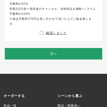
手数料の50%
到着日3日前〜発送後のキャンセル：本体税込み価格+システム
手数料の100%
※振込手数料275円を差し引かせて頂いた上でご返金致しま
す。
確認しました
次へ
オーダーする
シーンから選ぶ
商品一覧
開店・開業祝い