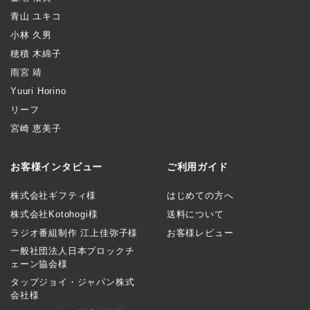
青山 ユキコ
小林 久男
穂積 木綿子
雨宮 靖
Yuuri Horino
リーフ
宮崎 恵美子
お客様インタビュー
ご利用ガイド
株式会社ギフティ様
はじめての方へ
株式会社Kotohogi様
送料について
ラジオ番組制作 江上佳弥子様
お客様レビュー
一般社団法人日本ブロックチ
ェーン協会様
タップジョイ・ジャパン株式
会社様