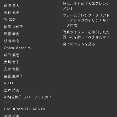
秋におすすめ！人気アレンジ
前澤 章人
メント
志村 元子
フレームアレンジ・クリアト
許 宗秀
ートアレンジのオリジナルデ
ータ作成
徳留 加代子
写真やイラストを印刷したお
近藤 泰史
祝い花を贈ってみませんか？
杉浦 孝之
全てのコラムを見る
Ohata Masahiro
成田 愛恵
大川 智子
安井 竜樹
後藤 亜希子
RIHO
立本 清美
加納佐和子 フローリストカノ
シェ
HASHIRAMOTO KENTA
金増 佑美