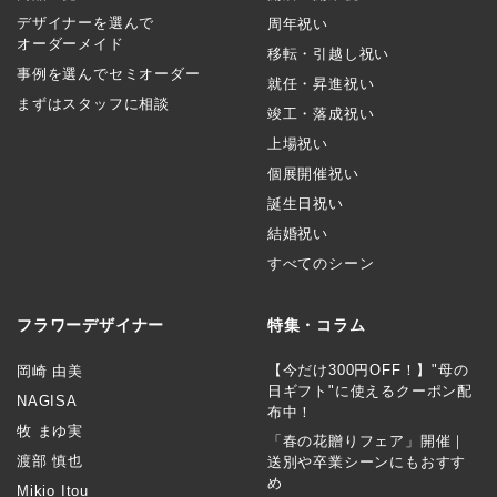
デザイナーを選んで
周年祝い
オーダーメイド
移転・引越し祝い
事例を選んでセミオーダー
就任・昇進祝い
まずはスタッフに相談
竣工・落成祝い
上場祝い
個展開催祝い
誕生日祝い
結婚祝い
すべてのシーン
フラワーデザイナー
特集・コラム
【今だけ300円OFF！】"母の
岡崎 由美
日ギフト"に使えるクーポン配
NAGISA
布中！
牧 まゆ実
「春の花贈りフェア」開催｜
渡部 慎也
送別や卒業シーンにもおすす
め
Mikio Itou