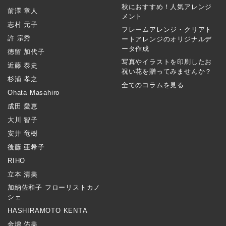
秋におすすめ！人気アレンジ
前澤 章人
メント
志村 元子
フレームアレンジ・クリアト
許 宗秀
ートアレンジのオリジナルデ
ータ作成
徳留 加代子
写真やイラストを印刷したお
近藤 泰史
祝い花を贈ってみませんか？
杉浦 孝之
全てのコラムを見る
Ohata Masahiro
成田 愛恵
大川 智子
安井 竜樹
後藤 亜希子
RIHO
立本 清美
加納佐和子 フローリストカノ
シェ
HASHIRAMOTO KENTA
金増 佑美