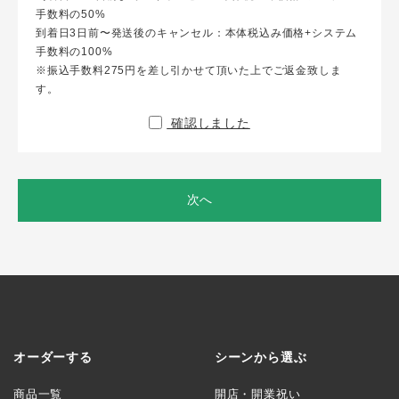
手数料の50%
到着日3日前〜発送後のキャンセル：本体税込み価格+システム
手数料の100%
※振込手数料275円を差し引かせて頂いた上でご返金致しま
す。
確認しました
次へ
オーダーする
シーンから選ぶ
商品一覧
開店・開業祝い