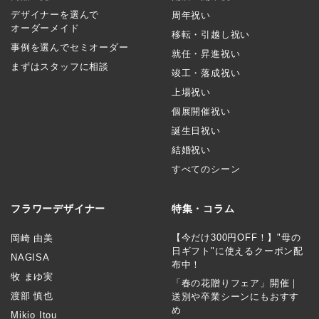
デザイナーを選んで
周年祝い
オーダーメイド
移転・引越し祝い
事例を選んでセミオーダー
就任・昇進祝い
まずはスタッフに相談
竣工・落成祝い
上場祝い
個展開催祝い
誕生日祝い
結婚祝い
すべてのシーン
フラワーデザイナー
特集・コラム
【今だけ300円OFF！】"母の
岡崎 由美
日ギフト"に使えるクーポン配
NAGISA
布中！
牧 まゆ実
「春の花贈りフェア」開催｜
渡部 慎也
送別や卒業シーンにもおすす
め
Mikio Itou