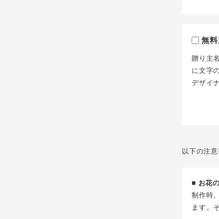
無料
贈り主
に文字
デザイ
以下の注意
■ お
制作時
ます。