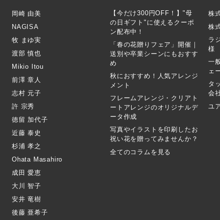
【今だけ300円OFF！】"母
岡崎 由美
株
の日ギフト"に使えるクーポ
NAGISA
株式
ン配布中！
ラ
牧 まゆ実
「春の花贈りフェア」開催｜
様
渡部 慎也
送別や卒業シーンにもおすす
一
め
Mikio Itou
ェ
秋におすすめ！人気アレンジ
前澤 章人
タ
メント
志村 元子
会
フレームアレンジ・クリアト
許 宗秀
ユ
ートアレンジのオリジナルデ
ータ作成
徳留 加代子
写真やイラストを印刷したお
近藤 泰史
祝い花を贈ってみませんか？
杉浦 孝之
全てのコラムを見る
Ohata Masahiro
成田 愛恵
大川 智子
安井 竜樹
後藤 亜希子