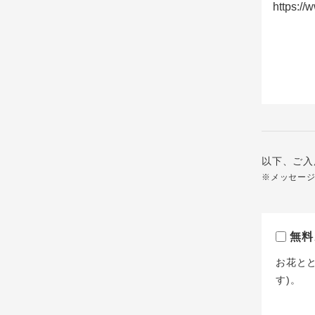
以下、ご入
※メッセー
無料
お花と
す)。