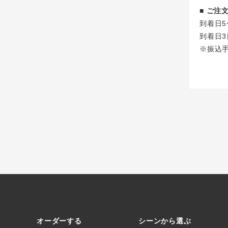
■ ご
到着日5
到着日3
※振込
オーダーする
シーンから選ぶ