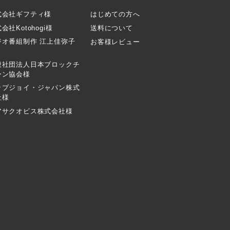
式会社ギフティ様
はじめての方へ
会社Kotohogi様
送料について
ジオ番組制作 江上佳弥子
お客様レビュー
般社団法人日本ブロックチ
ーン協会様
ップジョイ・ジャパン株式
社様
アサクオビス株式会社様