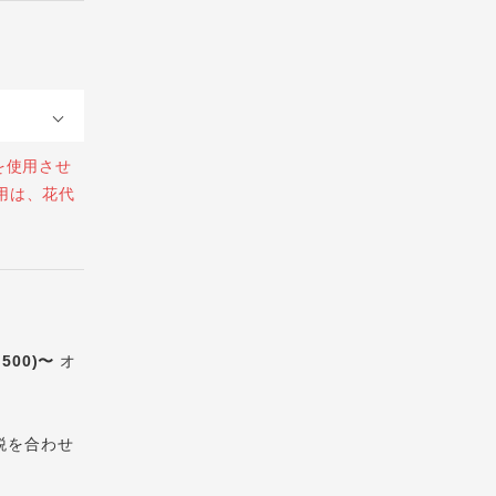
を使用させ
用は、花代
,500)〜
オ
税を合わせ