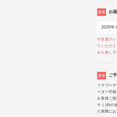
お
必須
※生花アレ
ていただく
から差し引
ご
必須
フラワーデ
ーダー可能
お客様ご指
※ ( )
た実際にお