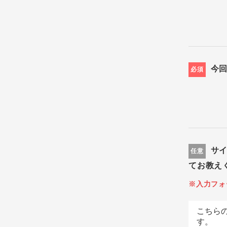
今
必須
サ
任意
てお教え
※入力フォ