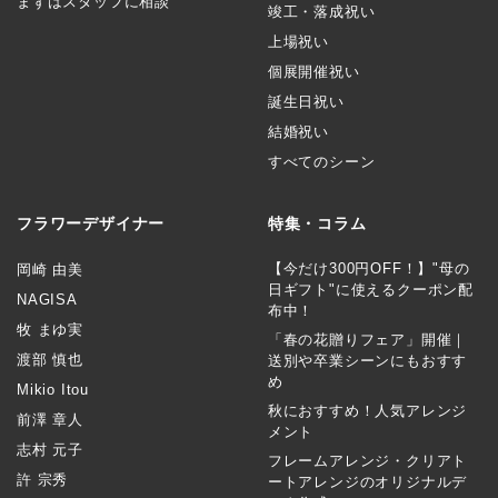
まずはスタッフに相談
竣工・落成祝い
上場祝い
個展開催祝い
誕生日祝い
結婚祝い
すべてのシーン
フラワーデザイナー
特集・コラム
【今だけ300円OFF！】"母の
岡崎 由美
日ギフト"に使えるクーポン配
NAGISA
布中！
牧 まゆ実
「春の花贈りフェア」開催｜
渡部 慎也
送別や卒業シーンにもおすす
め
Mikio Itou
秋におすすめ！人気アレンジ
前澤 章人
メント
志村 元子
フレームアレンジ・クリアト
許 宗秀
ートアレンジのオリジナルデ