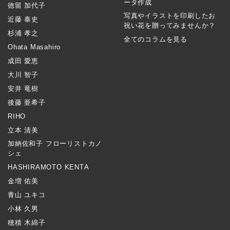
ータ作成
徳留 加代子
写真やイラストを印刷したお
近藤 泰史
祝い花を贈ってみませんか？
杉浦 孝之
全てのコラムを見る
Ohata Masahiro
成田 愛恵
大川 智子
安井 竜樹
後藤 亜希子
RIHO
立本 清美
加納佐和子 フローリストカノ
シェ
HASHIRAMOTO KENTA
金増 佑美
青山 ユキコ
小林 久男
穂積 木綿子