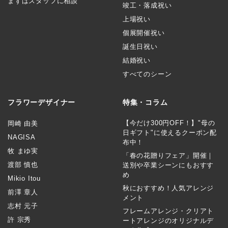
まずはスタッフに相談
竣工・落成祝い
上場祝い
個展開催祝い
誕生日祝い
結婚祝い
すべてのシーン
フラワーデザイナー
特集・コラム
【今だけ300円OFF！】"母の
岡崎 由美
日ギフト"に使えるクーポン配
NAGISA
布中！
牧 まゆ実
「春の花贈りフェア」開催｜
渡部 慎也
送別や卒業シーンにもおすす
め
Mikio Itou
秋におすすめ！人気アレンジ
前澤 章人
メント
志村 元子
フレームアレンジ・クリアト
許 宗秀
ートアレンジのオリジナルデ