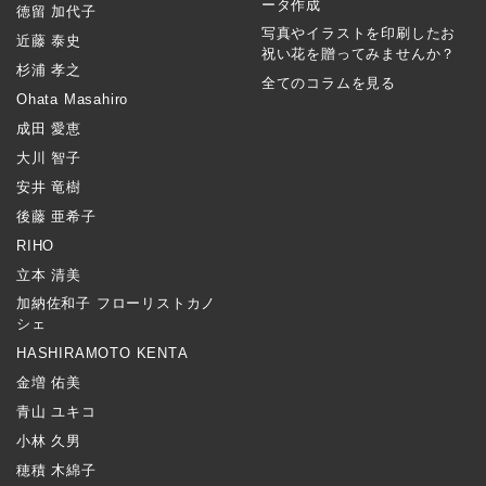
ータ作成
徳留 加代子
写真やイラストを印刷したお
近藤 泰史
祝い花を贈ってみませんか？
杉浦 孝之
全てのコラムを見る
Ohata Masahiro
成田 愛恵
大川 智子
安井 竜樹
後藤 亜希子
RIHO
立本 清美
加納佐和子 フローリストカノ
シェ
HASHIRAMOTO KENTA
金増 佑美
青山 ユキコ
小林 久男
穂積 木綿子