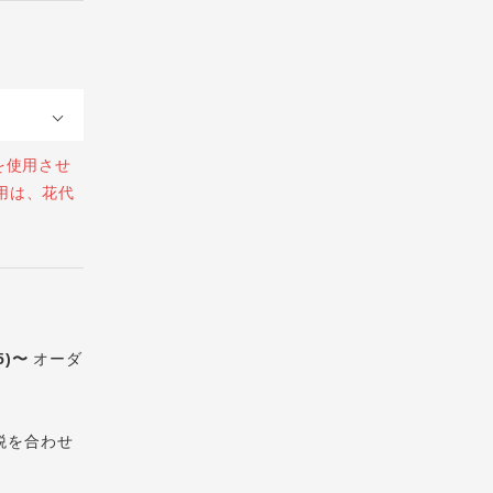
を使用させ
用は、花代
5)〜
オーダ
税を合わせ