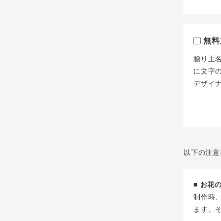
無料
贈り主
に文字
デザイ
以下の注意
■ お
制作時
ます。