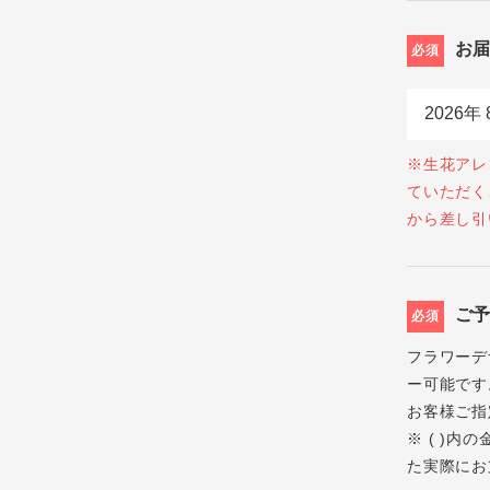
お
必須
※生花アレ
ていただく
から差し引
ご
必須
フラワーデ
ー可能です
お客様ご指
※ ( )
た実際にお