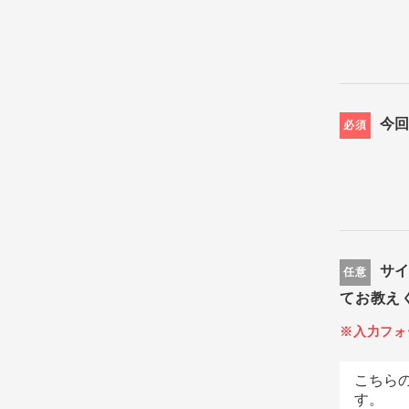
今
必須
サ
任意
てお教え
※入力フォ