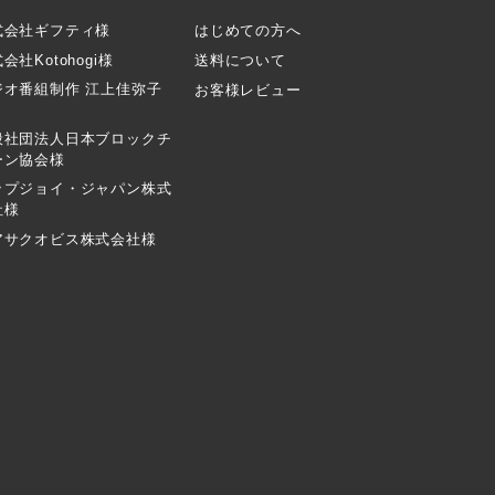
式会社ギフティ様
はじめての方へ
会社Kotohogi様
送料について
ジオ番組制作 江上佳弥子
お客様レビュー
般社団法人日本ブロックチ
ーン協会様
ップジョイ・ジャパン株式
社様
アサクオビス株式会社様