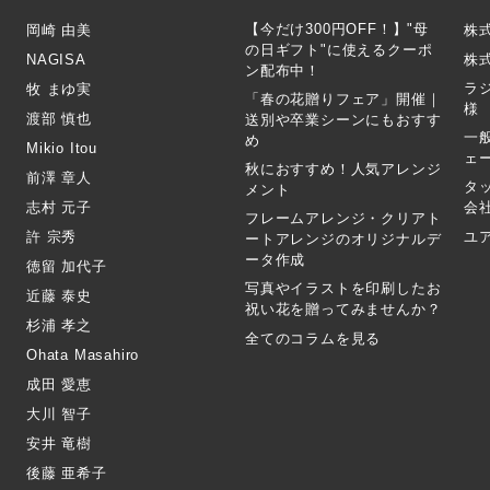
【今だけ300円OFF！】"母
岡崎 由美
株
の日ギフト"に使えるクーポ
NAGISA
株式
ン配布中！
ラ
牧 まゆ実
「春の花贈りフェア」開催｜
様
渡部 慎也
送別や卒業シーンにもおすす
一
め
Mikio Itou
ェ
秋におすすめ！人気アレンジ
前澤 章人
タ
メント
志村 元子
会
フレームアレンジ・クリアト
許 宗秀
ユ
ートアレンジのオリジナルデ
ータ作成
徳留 加代子
写真やイラストを印刷したお
近藤 泰史
祝い花を贈ってみませんか？
杉浦 孝之
全てのコラムを見る
Ohata Masahiro
成田 愛恵
大川 智子
安井 竜樹
後藤 亜希子