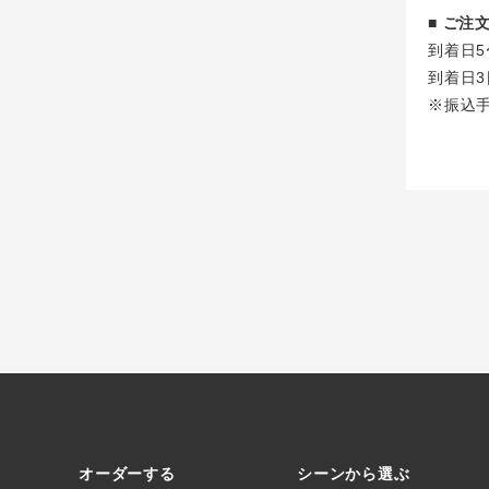
■ ご
到着日5
到着日3
※振込
オーダーする
シーンから選ぶ