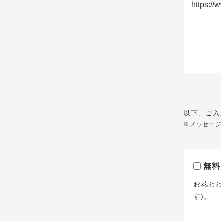
以下、ご入
※メッセー
無料
お花と
す)。