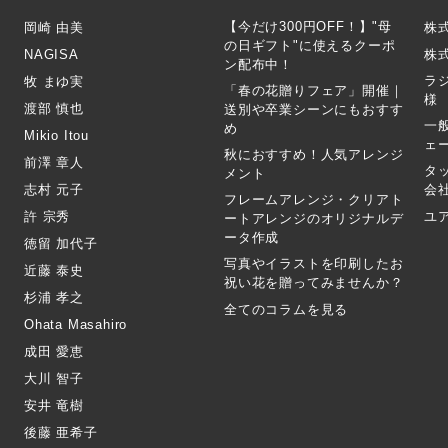
【今だけ300円OFF！】"母
岡崎 由美
株
の日ギフト"に使えるクーポ
NAGISA
株式
ン配布中！
ラ
牧 まゆ実
「春の花贈りフェア」開催｜
様
渡部 慎也
送別や卒業シーンにもおすす
一
め
Mikio Itou
ェ
秋におすすめ！人気アレンジ
前澤 章人
タ
メント
志村 元子
会
フレームアレンジ・クリアト
許 宗秀
ユ
ートアレンジのオリジナルデ
ータ作成
徳留 加代子
写真やイラストを印刷したお
近藤 泰史
祝い花を贈ってみませんか？
杉浦 孝之
全てのコラムを見る
Ohata Masahiro
成田 愛恵
大川 智子
安井 竜樹
後藤 亜希子