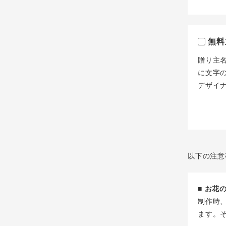
無料
贈り主
に文字
デザイ
以下の注意
■ お
制作時
ます。