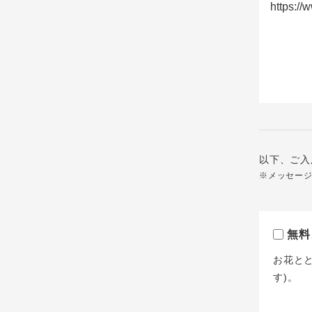
以下、ご入
※メッセー
無料
お花と
す)。