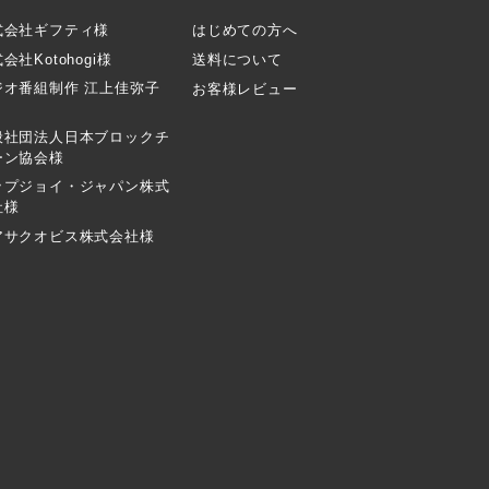
式会社ギフティ様
はじめての方へ
会社Kotohogi様
送料について
ジオ番組制作 江上佳弥子
お客様レビュー
般社団法人日本ブロックチ
ーン協会様
ップジョイ・ジャパン株式
社様
アサクオビス株式会社様