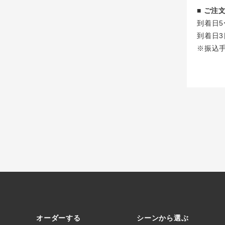
■ ご
到着日5
到着日3
※振込
オーダーする
シーンから選ぶ