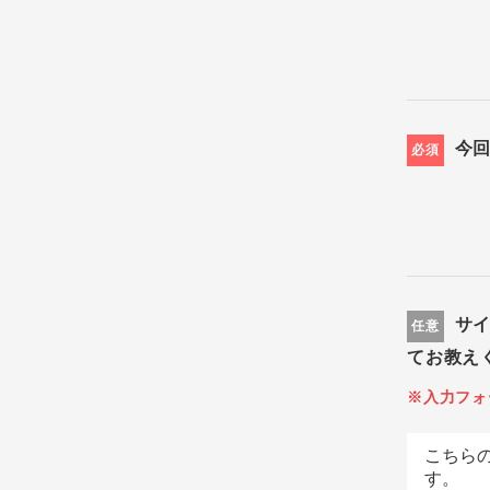
今
必須
サ
任意
てお教え
※入力フォ