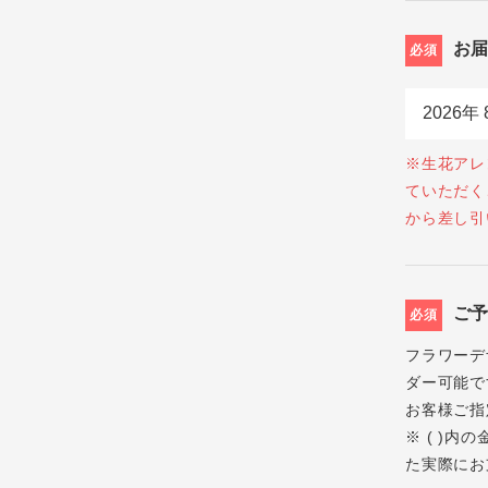
お
必須
※生花アレ
ていただく
から差し引
ご
必須
フラワーデ
ダー可能で
お客様ご指
※ ( )
た実際にお