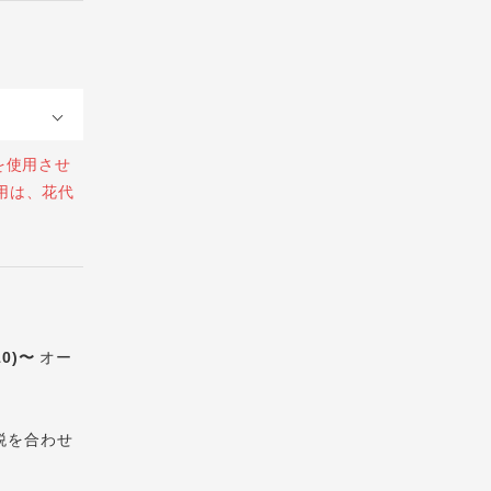
を使用させ
用は、花代
10)〜
オー
税を合わせ