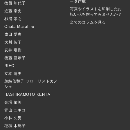
ータ作成
徳留 加代子
写真やイラストを印刷したお
近藤 泰史
祝い花を贈ってみませんか？
杉浦 孝之
全てのコラムを見る
Ohata Masahiro
成田 愛恵
大川 智子
安井 竜樹
後藤 亜希子
RIHO
立本 清美
加納佐和子 フローリストカノ
シェ
HASHIRAMOTO KENTA
金増 佑美
青山 ユキコ
小林 久男
穂積 木綿子