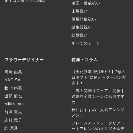
まずはスタッフに相談
竣工・落成祝い
上場祝い
個展開催祝い
誕生日祝い
結婚祝い
すべてのシーン
フラワーデザイナー
特集・コラム
【今だけ300円OFF！】"母の
岡崎 由美
日ギフト"に使えるクーポン配
NAGISA
布中！
牧 まゆ実
「春の花贈りフェア」開催｜
渡部 慎也
送別や卒業シーンにもおすす
め
Mikio Itou
秋におすすめ！人気アレンジ
前澤 章人
メント
志村 元子
フレームアレンジ・クリアト
許 宗秀
ートアレンジのオリジナルデ