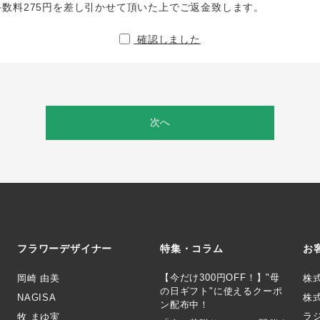
手数料275円を差し引かせて頂いた上でご返金致します。
確認しました
次へ
フラワーデザイナー
特集・コラム
お
【今だけ300円OFF！】"母
岡崎 由美
株
の日ギフト"に使えるクーポ
NAGISA
株式
ン配布中！
ラ
牧 まゆ実