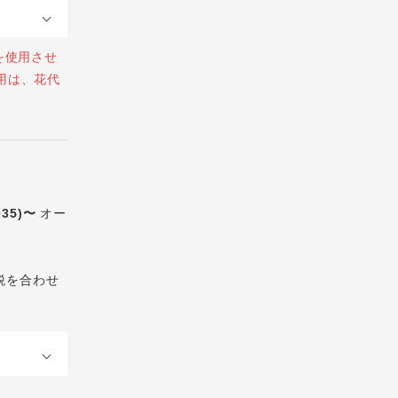
を使用させ
用は、花代
035)〜
オー
税を合わせ