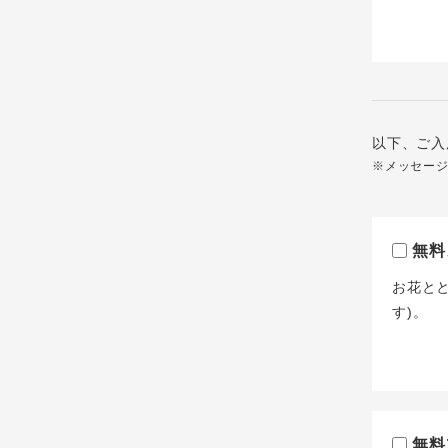
以下、ご入
※メッセー
無料
お花と
す)。
無料