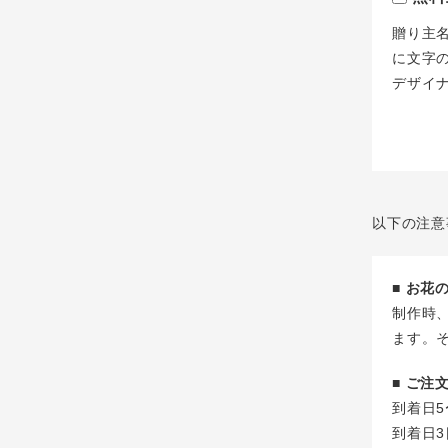
贈り主
に文字
デザイ
以下の注意
■ お
制作時
ます。
■ ご
到着日5
到着日3