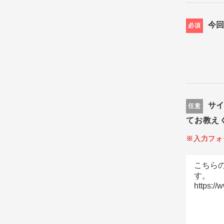
今
必須
サ
任意
てお教え
※入力フォ