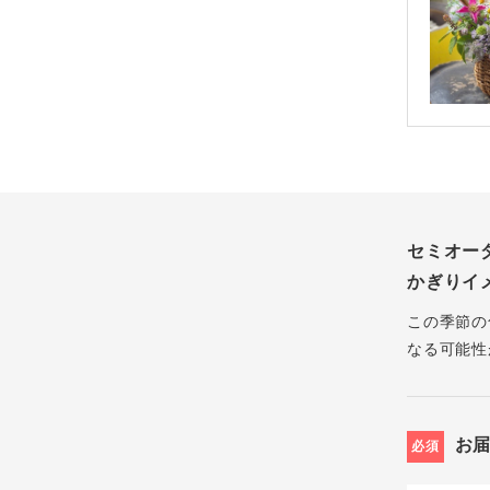
セミオー
かぎりイ
この季節の
なる可能性
お
必須