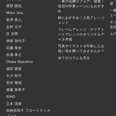
「春の花贈りフェア」開催｜
様
渡部 慎也
送別や卒業シーンにもおすす
一
め
Mikio Itou
ェ
秋におすすめ！人気アレンジ
前澤 章人
タ
メント
志村 元子
会
フレームアレンジ・クリアト
許 宗秀
ユ
ートアレンジのオリジナルデ
ータ作成
徳留 加代子
写真やイラストを印刷したお
近藤 泰史
祝い花を贈ってみませんか？
杉浦 孝之
全てのコラムを見る
Ohata Masahiro
成田 愛恵
大川 智子
安井 竜樹
後藤 亜希子
RIHO
立本 清美
加納佐和子 フローリストカ
ノシェ