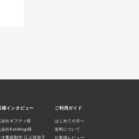
客様インタビュー
ご利用ガイド
式会社ギフティ様
はじめての方へ
会社Kotohogi様
送料について
ジオ番組制作 江上佳弥子
お客様レビュー