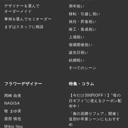
デザイナーを選んで
周年祝い
オーダーメイド
移転・引越し祝い
事例を選んでセミオーダー
就任・昇進祝い
まずはスタッフに相談
竣工・落成祝い
上場祝い
個展開催祝い
誕生日祝い
結婚祝い
すべてのシーン
フラワーデザイナー
特集・コラム
【今だけ300円OFF！】"母の
岡崎 由美
日ギフト"に使えるクーポン配
NAGISA
布中！
牧 まゆ実
「春の花贈りフェア」開催｜
渡部 慎也
送別や卒業シーンにもおすす
め
Mikio Itou