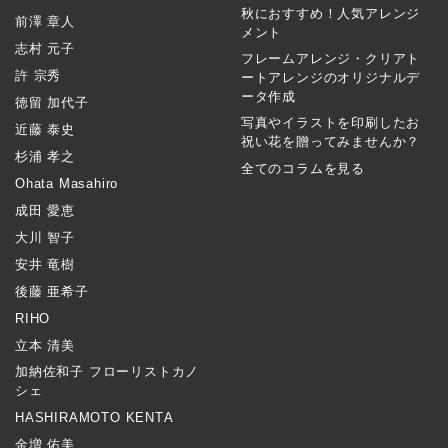
秋におすすめ！人気アレンジ
前澤 章人
メント
志村 元子
フレームアレンジ・クリアト
許 宗秀
ートアレンジのオリジナルデ
ータ作成
徳留 加代子
写真やイラストを印刷したお
近藤 泰史
祝い花を贈ってみませんか？
杉浦 孝之
全てのコラムを見る
Ohata Masahiro
成田 愛恵
大川 智子
安井 竜樹
後藤 亜希子
RIHO
立本 清美
加納佐和子 フローリストカノ
シェ
HASHIRAMOTO KENTA
金増 佑美