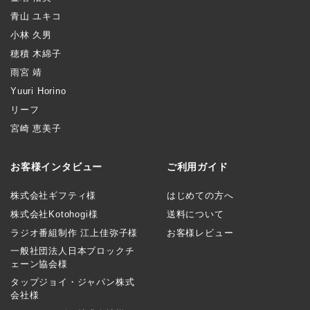
青山 ユキコ
小林 久男
穂積 木綿子
雨宮 靖
Yuuri Horino
リーフ
宮崎 恵美子
お客様インタビュー
ご利用ガイド
株式会社ギフティ様
はじめての方へ
株式会社Kotohogi様
送料について
ラジオ番組制作 江上佳弥子様
お客様レビュー
一般社団法人日本ブロックチ
ェーン協会様
タップジョイ・ジャパン株式
会社様