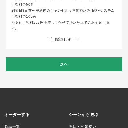
手数料の50%
到着日3日前〜発送後のキャンセル：本体税込み価格+システム
手数料の100%
※振込手数料275円を差し引かせて頂いた上でご返金致しま
す。
確認しました
次へ
オーダーする
シーンから選ぶ
商品一覧
開店・開業祝い