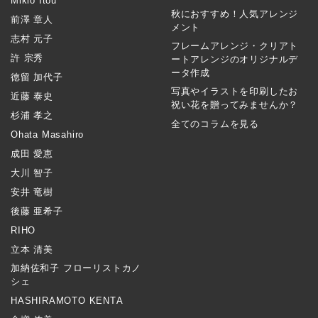
Mikio Itou
秋におすすめ！人気アレンジ
前澤 章人
メント
志村 元子
フレームアレンジ・クリアト
許 宗秀
ートアレンジのオリジナルデ
ータ作成
徳留 加代子
写真やイラストを印刷したお
近藤 泰史
祝い花を贈ってみませんか？
杉浦 孝之
全てのコラムを見る
Ohata Masahiro
成田 愛恵
大川 智子
安井 竜樹
後藤 亜希子
RIHO
立本 清美
加納佐和子 フローリストカノ
シェ
HASHIRAMOTO KENTA