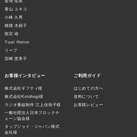
金増 佑美
青山 ユキコ
小林 久男
穂積 木綿子
雨宮 靖
Yuuri Horino
リーフ
宮崎 恵美子
お客様インタビュー
ご利用ガイド
株式会社ギフティ様
はじめての方へ
株式会社Kotohogi様
送料について
ラジオ番組制作 江上佳弥子様
お客様レビュー
一般社団法人日本ブロックチ
ェーン協会様
タップジョイ・ジャパン株式
会社様