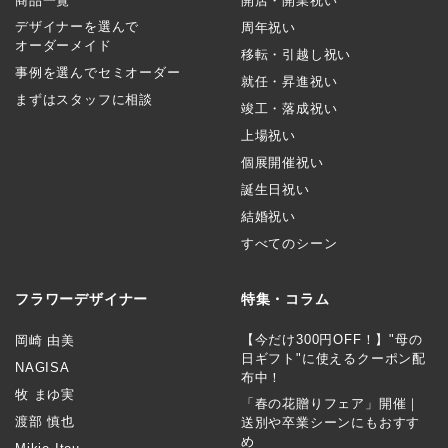
商品一覧
開店・開業祝い
デザイナーを選んで
周年祝い
オーダーメイド
移転・引越し祝い
事例を選んでセミオーダー
就任・昇進祝い
まずはスタッフに相談
竣工・落成祝い
上場祝い
個展開催祝い
誕生日祝い
結婚祝い
すべてのシーン
フラワーデザイナー
特集・コラム
【今だけ300円OFF！】"母の
岡崎 由美
日ギフト"に使えるクーポン配
NAGISA
布中！
牧 まゆ実
「春の花贈りフェア」開催｜
渡部 慎也
送別や卒業シーンにもおすす
め