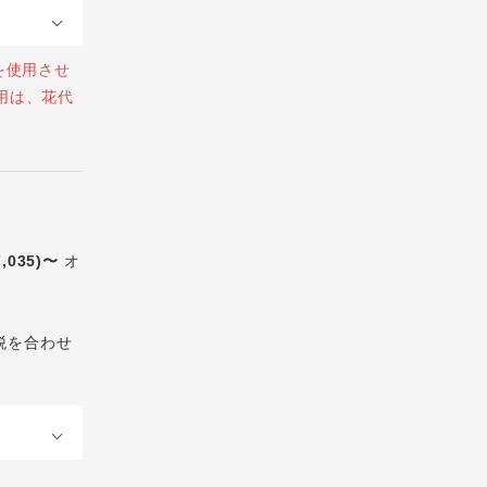
を使用させ
用は、花代
7,035)〜
オ
税を合わせ