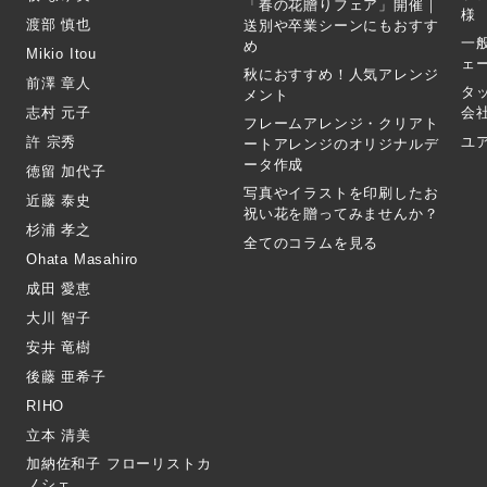
「春の花贈りフェア」開催｜
様
渡部 慎也
送別や卒業シーンにもおすす
一
め
Mikio Itou
ェ
秋におすすめ！人気アレンジ
前澤 章人
タ
メント
志村 元子
会
フレームアレンジ・クリアト
許 宗秀
ユ
ートアレンジのオリジナルデ
ータ作成
徳留 加代子
写真やイラストを印刷したお
近藤 泰史
祝い花を贈ってみませんか？
杉浦 孝之
全てのコラムを見る
Ohata Masahiro
成田 愛恵
大川 智子
安井 竜樹
後藤 亜希子
RIHO
立本 清美
加納佐和子 フローリストカ
ノシェ