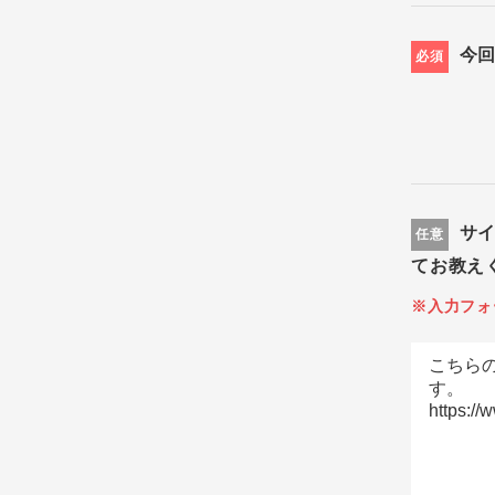
今
必須
サ
任意
てお教え
※入力フォ