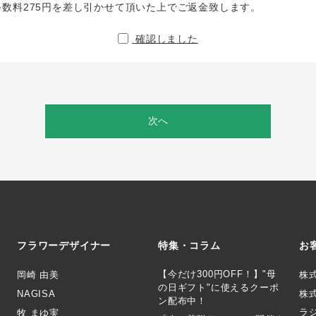
手数料275円を差し引かせて頂いた上でご返金致します。
確認しました
次へ
フラワーデザイナー
特集・コラム
お
【今だけ300円OFF！】"母
岡崎 由美
株
の日ギフト"に使えるクーポ
NAGISA
株式
ン配布中！
ラ
牧 まゆ実