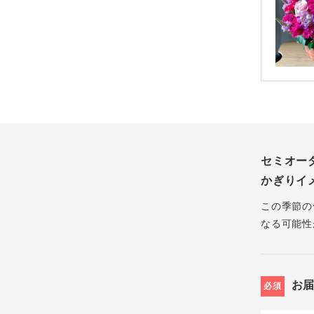
セミオー
かぎりイ
この季節の
なる可能性
お
必須