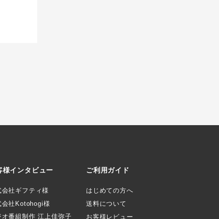
客様インタビュー
ご利用ガイド
式会社ギフティ様
はじめての方へ
会社Kotohogi様
送料について
ジオ番組制作 江上佳弥子
お客様レビュー