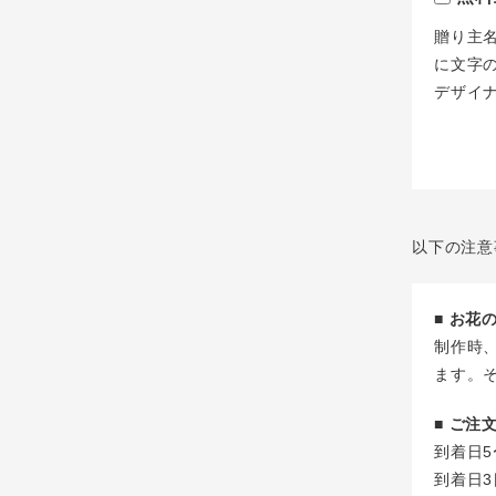
贈り主
に文字
デザイ
以下の注意
■ お
制作時
ます。
■ ご
到着日5
到着日3