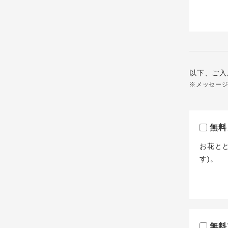
以下、ご入
※メッセー
無料
お花と
す)。
無料