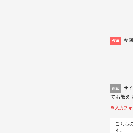
今
必須
サ
任意
てお教え
※入力フォ