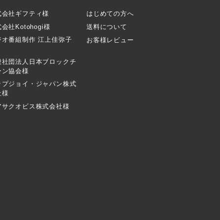
式会社ギフティ様
はじめての方へ
会社Kotohogi様
送料について
ジオ番組制作 江上佳弥子
お客様レビュー
般社団法人日本ブロックチ
ーン協会様
ップジョイ・ジャパン株式
社様
アサクオビス株式会社様