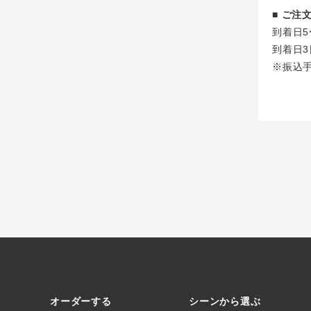
■ ご
到着日5
到着日3
※振込
オーダーする
シーンから選ぶ