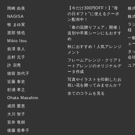
【今だけ300円OFF！】"母
岡崎 由美
株
の日ギフト"に使えるクーポ
NAGISA
株式
ン配布中！
ラ
牧 まゆ実
「春の花贈りフェア」開催｜
様
渡部 慎也
送別や卒業シーンにもおすす
一
め
Mikio Itou
ェ
秋におすすめ！人気アレンジ
前澤 章人
タ
メント
志村 元子
会
フレームアレンジ・クリアト
許 宗秀
ユ
ートアレンジのオリジナルデ
ータ作成
徳留 加代子
写真やイラストを印刷したお
近藤 泰史
祝い花を贈ってみませんか？
杉浦 孝之
全てのコラムを見る
Ohata Masahiro
成田 愛恵
大川 智子
安井 竜樹
後藤 亜希子