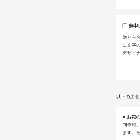
無料
贈り主
に文字
デザイ
以下の注意
■ お
制作時
ます。