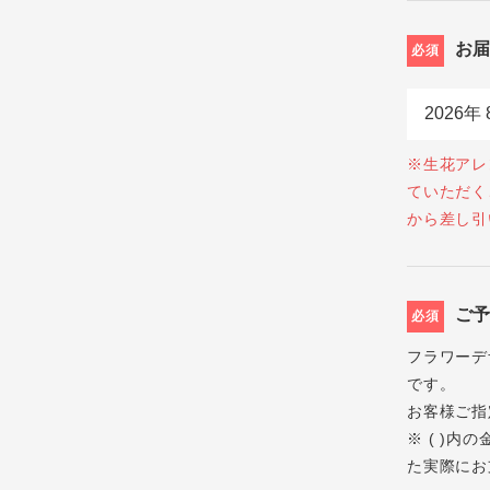
お
必須
※生花アレ
ていただく
から差し引
ご
必須
フラワーデ
です。
お客様ご指
※ ( )
た実際にお