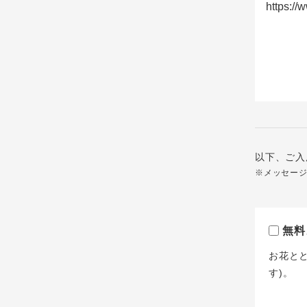
以下、ご入
※メッセー
無料
お花と
す)。