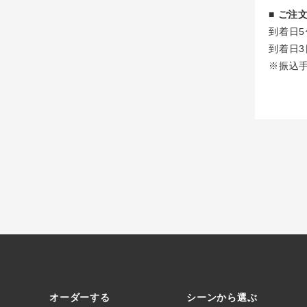
■ ご
到着日5
到着日3
※振込
オーダーする
シーンから選ぶ