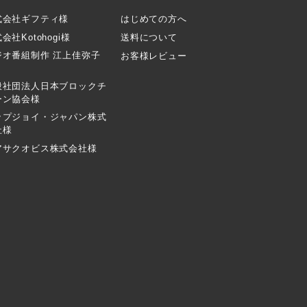
式会社ギフティ様
はじめての方へ
会社Kotohogi様
送料について
ジオ番組制作 江上佳弥子
お客様レビュー
般社団法人日本ブロックチ
ーン協会様
ップジョイ・ジャパン株式
社様
アサクオビス株式会社様