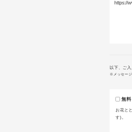
以下、ご入
※メッセー
無料
お花と
す)。