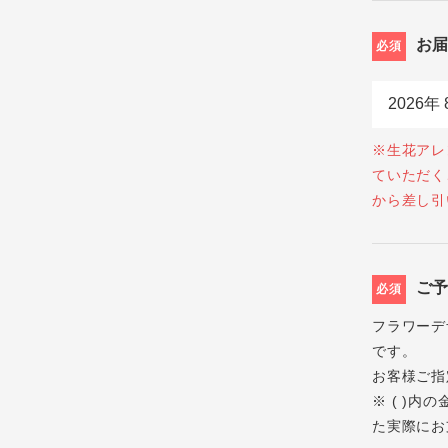
お
必須
※生花アレ
ていただく
から差し引
ご
必須
フラワーデ
です。
お客様ご指
※ ( )
た実際にお