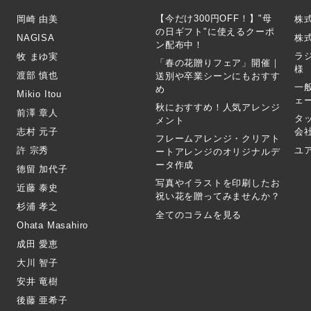
【今だけ300円OFF！】"母
岡崎 由美
株
の日ギフト"に使えるクーポ
NAGISA
株式
ン配布中！
ラ
牧 まゆ実
「春の花贈りフェア」開催｜
様
渡部 慎也
送別や卒業シーンにもおすす
一
め
Mikio Itou
ェ
秋におすすめ！人気アレンジ
前澤 章人
タ
メント
志村 元子
会
フレームアレンジ・クリアト
許 宗秀
ユ
ートアレンジのオリジナルデ
ータ作成
徳留 加代子
写真やイラストを印刷したお
近藤 泰史
祝い花を贈ってみませんか？
杉浦 孝之
全てのコラムを見る
Ohata Masahiro
成田 愛恵
大川 智子
安井 竜樹
後藤 亜希子