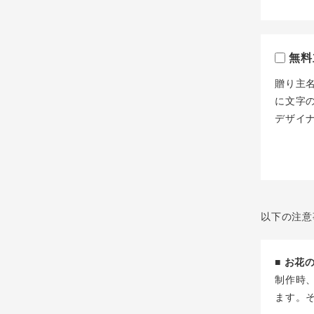
無料
贈り主
に文字
デザイ
以下の注意
■ お
制作時
ます。