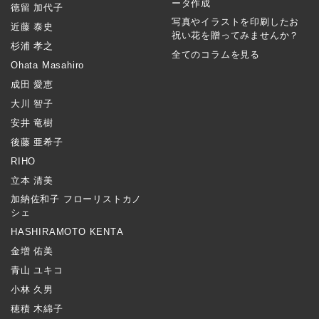
ータ作成
徳留 加代子
写真やイラストを印刷したお
近藤 泰史
祝い花を贈ってみませんか？
杉浦 孝之
全てのコラムを見る
Ohata Masahiro
成田 愛恵
大川 智子
安井 竜樹
後藤 亜希子
RIHO
立本 清美
加納佐和子 フローリストカノ
シェ
HASHIRAMOTO KENTA
金増 佑美
青山 ユキコ
小林 久男
穂積 木綿子