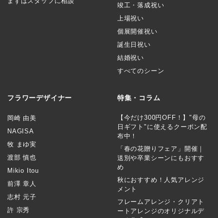
まずはスタッフに相談
竣工・落成祝い
上場祝い
個展開催祝い
誕生日祝い
結婚祝い
すべてのシーン
フラワーデザイナー
特集・コラム
【今だけ300円OFF！】"母の
岡崎 由美
日ギフト"に使えるクーポン配
NAGISA
布中！
牧 まゆ実
「春の花贈りフェア」開催｜
渡部 慎也
送別や卒業シーンにもおすす
め
Mikio Itou
秋におすすめ！人気アレンジ
前澤 章人
メント
志村 元子
フレームアレンジ・クリアト
許 宗秀
ートアレンジのオリジナルデ