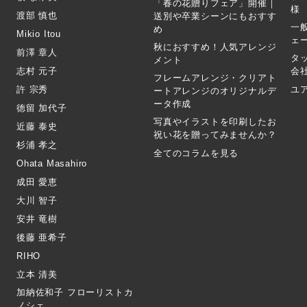
「春の花贈りフェア」開催｜
様
渡部 慎也
送別や卒業シーンにもおすす
一
め
Mikio Itou
ェ
秋におすすめ！人気アレンジ
前澤 章人
タ
メント
志村 元子
会
フレームアレンジ・クリアト
許 宗秀
ユ
ートアレンジのオリジナルデ
ータ作成
徳留 加代子
写真やイラストを印刷したお
近藤 泰史
祝い花を贈ってみませんか？
杉浦 孝之
全てのコラムを見る
Ohata Masahiro
成田 愛恵
大川 智子
安井 竜樹
後藤 亜希子
RIHO
立本 清美
加納佐和子 フローリストカ
ノシェ