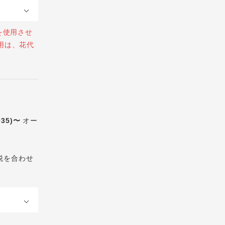
を使用させ
用は、花代
035)〜
オー
税を合わせ