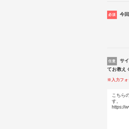
今
必須
サ
任意
てお教え
※入力フォ