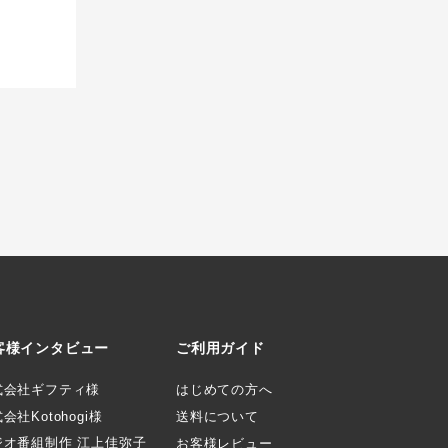
客様インタビュー
ご利用ガイド
式会社ギフティ様
はじめての方へ
会社Kotohogi様
送料について
ジオ番組制作 江上佳弥子
お客様レビュー