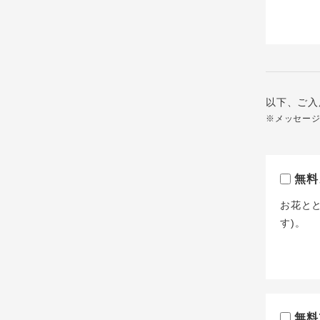
以下、ご入
※メッセー
無料
お花と
す)。
無料