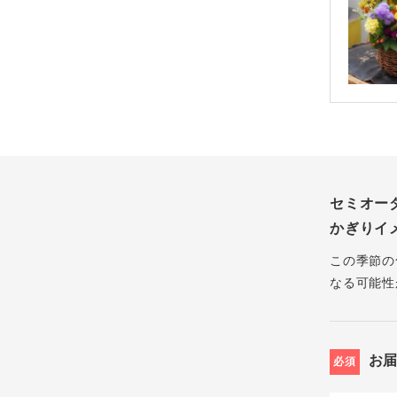
セミオー
かぎりイ
この季節の
なる可能性
お
必須