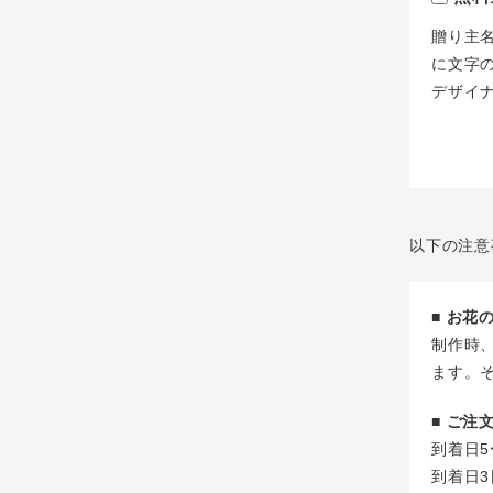
贈り主
に文字
デザイ
以下の注意
■ お
制作時
ます。
■ ご
到着日5
到着日3