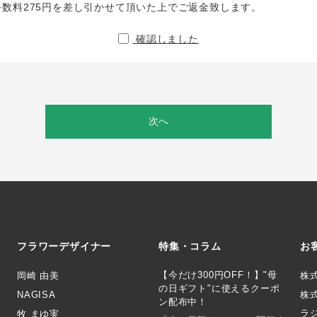
手数料275円を差し引かせて頂いた上でご返金致します。
確認しました
次へ
フラワーデザイナー
特集・コラム
お
【今だけ300円OFF！】"母
岡崎 由美
株
の日ギフト"に使えるクーポ
NAGISA
株式
ン配布中！
ラ
牧 まゆ実