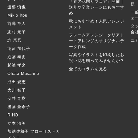
「春の花贈りフェア」開催｜
様
渡部 慎也
送別や卒業シーンにもおすす
一
め
Mikio Itou
ェ
秋におすすめ！人気アレンジ
前澤 章人
タ
メント
志村 元子
会
フレームアレンジ・クリアト
許 宗秀
ユ
ートアレンジのオリジナルデ
ータ作成
徳留 加代子
写真やイラストを印刷したお
近藤 泰史
祝い花を贈ってみませんか？
杉浦 孝之
全てのコラムを見る
Ohata Masahiro
成田 愛恵
大川 智子
安井 竜樹
後藤 亜希子
RIHO
立本 清美
加納佐和子 フローリストカ
ノシェ