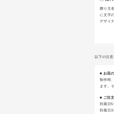
贈り主
に文字
デザイ
以下の注意
■ お
制作時
ます。
■ ご
到着日5
到着日3