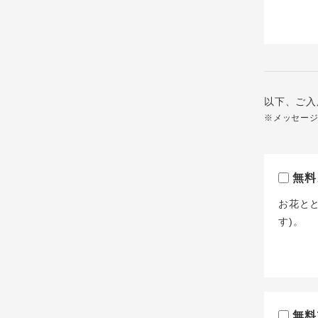
以下、ご入
※メッセー
無料
お花と
す)。
無料