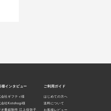
客様インタビュー
ご利用ガイド
式会社ギフティ様
はじめての方へ
会社Kotohogi様
送料について
ジオ番組制作 江上佳弥子
お客様レビュー