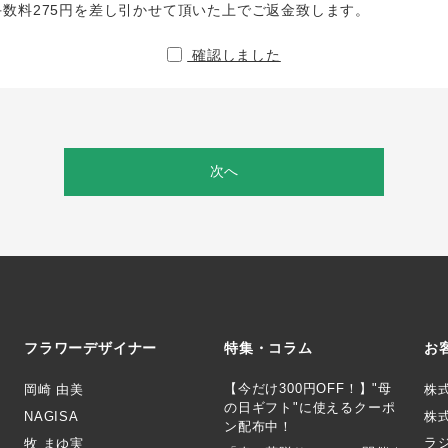
手数料275円を差し引かせて頂いた上でご返金致します。
確認しました
次へ
フラワーデザイナー
特集・コラム
お
【今だけ300円OFF！】"母
岡崎 由美
株
の日ギフト"に使えるクーポ
NAGISA
株式
ン配布中！
ラ
牧 まゆ実