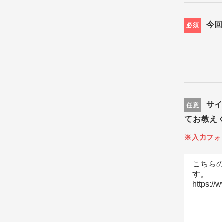
今
必須
サ
任意
てお教え
※入力フォ