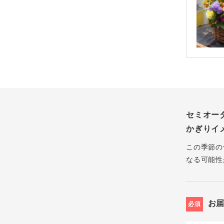
セミオー
かぎりイ
この季節の
なる可能性
お
必須