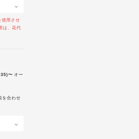
を使用させ
用は、花代
035)〜
オー
税を合わせ