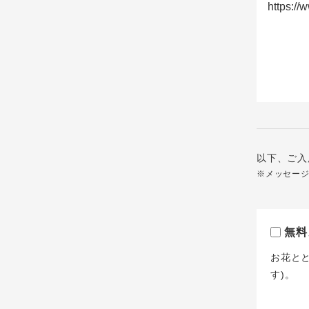
以下、ご入
※メッセー
無料
お花と
す)。