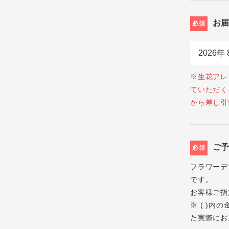
お
必須
※生花アレ
ていただく
から差し引
ご
必須
フラワーデ
です。
お客様ご指
※ ( )
た実際にお