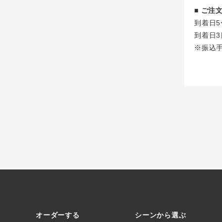
■ ご
到着日5
到着日3
※振込
オーダーする
シーンから選ぶ