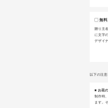
無料
贈り主
に文字
デザイ
以下の注意
■ お
制作時
ます。