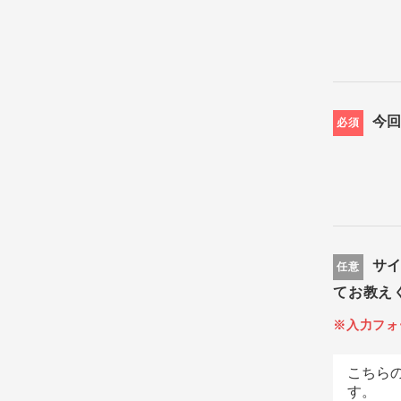
今
必須
サ
任意
てお教え
※入力フォ