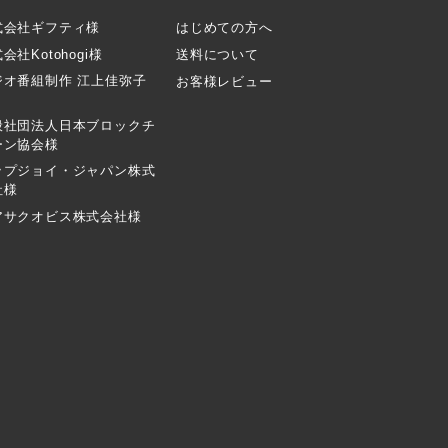
式会社ギフティ様
はじめての方へ
会社Kotohogi様
送料について
ジオ番組制作 江上佳弥子
お客様レビュー
般社団法人日本ブロックチ
ーン協会様
ップジョイ・ジャパン株式
社様
アサクオビス株式会社様