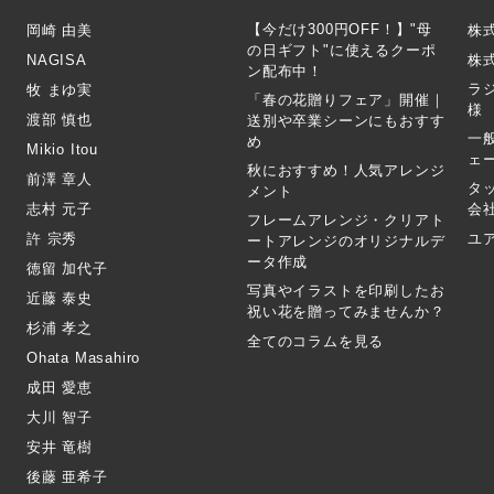
【今だけ300円OFF！】"母
岡崎 由美
株
の日ギフト"に使えるクーポ
NAGISA
株式
ン配布中！
ラ
牧 まゆ実
「春の花贈りフェア」開催｜
様
渡部 慎也
送別や卒業シーンにもおすす
一
め
Mikio Itou
ェ
秋におすすめ！人気アレンジ
前澤 章人
タ
メント
志村 元子
会
フレームアレンジ・クリアト
許 宗秀
ユ
ートアレンジのオリジナルデ
ータ作成
徳留 加代子
写真やイラストを印刷したお
近藤 泰史
祝い花を贈ってみませんか？
杉浦 孝之
全てのコラムを見る
Ohata Masahiro
成田 愛恵
大川 智子
安井 竜樹
後藤 亜希子