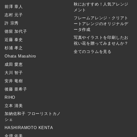
秋におすすめ！人気アレンジ
前澤 章人
メント
志村 元子
フレームアレンジ・クリアト
許 宗秀
ートアレンジのオリジナルデ
ータ作成
徳留 加代子
写真やイラストを印刷したお
近藤 泰史
祝い花を贈ってみませんか？
杉浦 孝之
全てのコラムを見る
Ohata Masahiro
成田 愛恵
大川 智子
安井 竜樹
後藤 亜希子
RIHO
立本 清美
加納佐和子 フローリストカノ
シェ
HASHIRAMOTO KENTA
金増 佑美