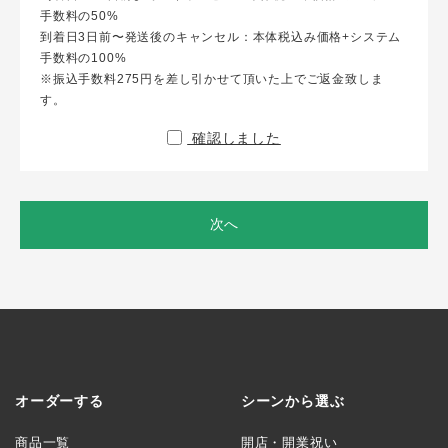
手数料の50%
到着日3日前〜発送後のキャンセル：本体税込み価格+システム
手数料の100%
※振込手数料275円を差し引かせて頂いた上でご返金致しま
す。
確認しました
次へ
オーダーする
シーンから選ぶ
商品一覧
開店・開業祝い