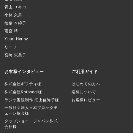
青山 ユキコ
小林 久男
穂積 木綿子
雨宮 靖
Yuuri Horino
リーフ
宮崎 恵美子
お客様インタビュー
ご利用ガイド
株式会社ギフティ様
はじめての方へ
株式会社Kotohogi様
送料について
ラジオ番組制作 江上佳弥子様
お客様レビュー
一般社団法人日本ブロックチ
ェーン協会様
タップジョイ・ジャパン株式
会社様