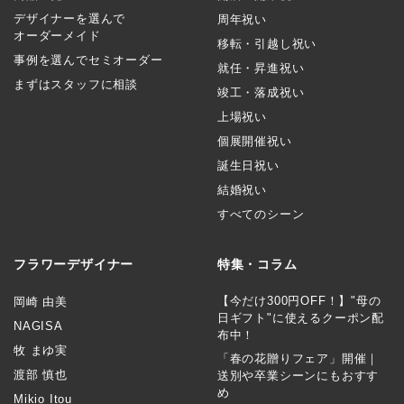
デザイナーを選んで
周年祝い
オーダーメイド
移転・引越し祝い
事例を選んでセミオーダー
就任・昇進祝い
まずはスタッフに相談
竣工・落成祝い
上場祝い
個展開催祝い
誕生日祝い
結婚祝い
すべてのシーン
フラワーデザイナー
特集・コラム
【今だけ300円OFF！】"母の
岡崎 由美
日ギフト"に使えるクーポン配
NAGISA
布中！
牧 まゆ実
「春の花贈りフェア」開催｜
渡部 慎也
送別や卒業シーンにもおすす
め
Mikio Itou