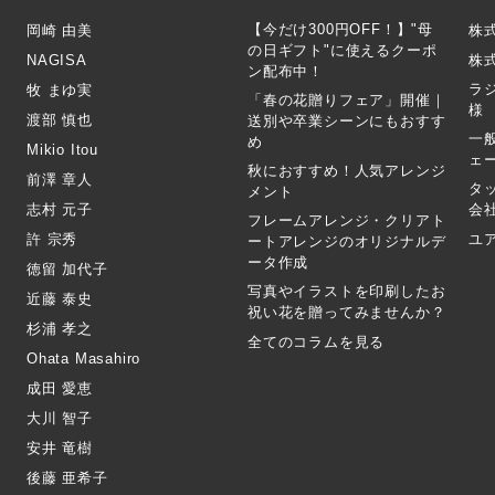
【今だけ300円OFF！】"母
岡崎 由美
株
の日ギフト"に使えるクーポ
NAGISA
株式
ン配布中！
ラ
牧 まゆ実
「春の花贈りフェア」開催｜
様
渡部 慎也
送別や卒業シーンにもおすす
一
め
Mikio Itou
ェ
秋におすすめ！人気アレンジ
前澤 章人
タ
メント
志村 元子
会
フレームアレンジ・クリアト
許 宗秀
ユ
ートアレンジのオリジナルデ
ータ作成
徳留 加代子
写真やイラストを印刷したお
近藤 泰史
祝い花を贈ってみませんか？
杉浦 孝之
全てのコラムを見る
Ohata Masahiro
成田 愛恵
大川 智子
安井 竜樹
後藤 亜希子