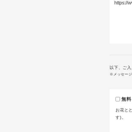
以下、ご入
※メッセー
無料
お花と
す)。