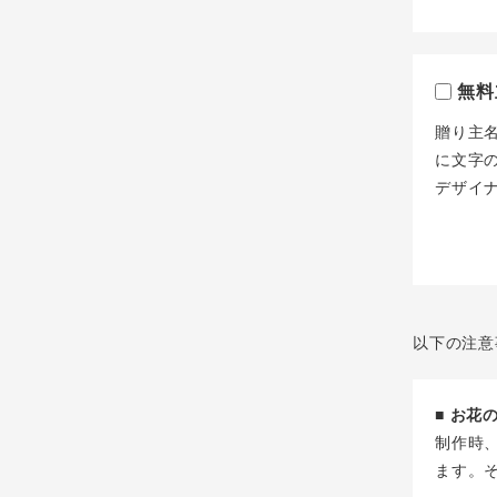
無料
贈り主
に文字
デザイ
以下の注意
■ お
制作時
ます。