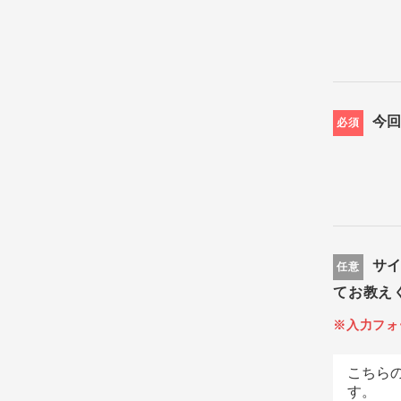
今
必須
サ
任意
てお教え
※入力フォ