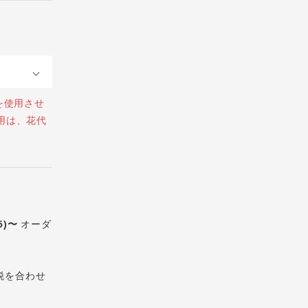
を使用させ
用は、花代
5)〜
オーダ
税を合わせ