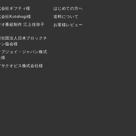
式会社ギフティ様
はじめての方へ
会社Kotohogi様
送料について
ジオ番組制作 江上佳弥子
お客様レビュー
般社団法人日本ブロックチ
ーン協会様
ップジョイ・ジャパン株式
社様
アサクオビス株式会社様