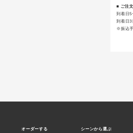
■ ご
到着日5
到着日3
※振込
オーダーする
シーンから選ぶ