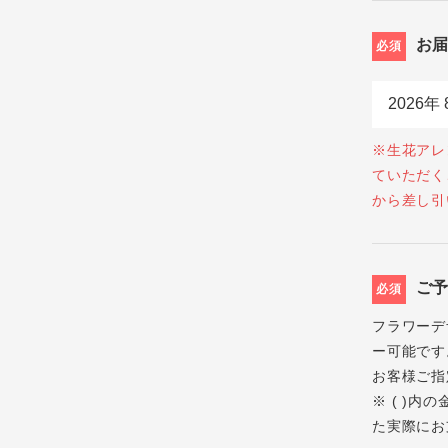
お
必須
※生花アレ
ていただく
から差し引
ご
必須
フラワーデ
ー可能です
お客様ご指
※ ( )
た実際にお