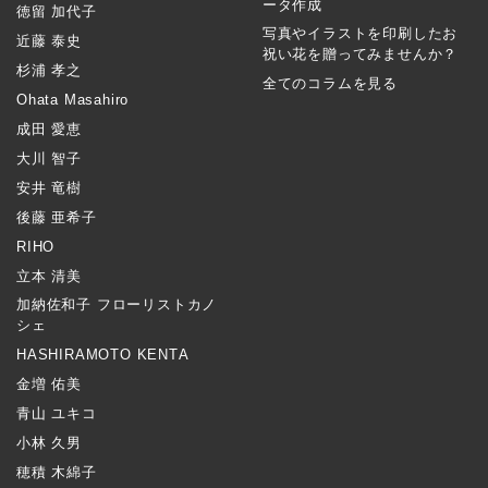
ータ作成
徳留 加代子
写真やイラストを印刷したお
近藤 泰史
祝い花を贈ってみませんか？
杉浦 孝之
全てのコラムを見る
Ohata Masahiro
成田 愛恵
大川 智子
安井 竜樹
後藤 亜希子
RIHO
立本 清美
加納佐和子 フローリストカノ
シェ
HASHIRAMOTO KENTA
金増 佑美
青山 ユキコ
小林 久男
穂積 木綿子