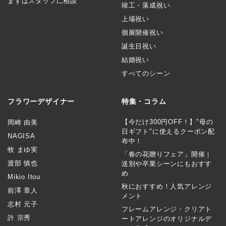
まずはスタッフに相談
竣工・落成祝い
上場祝い
個展開催祝い
誕生日祝い
結婚祝い
すべてのシーン
フラワーデザイナー
特集・コラム
【今だけ300円OFF！】"母の
岡崎 由美
日ギフト"に使えるクーポン配
NAGISA
布中！
牧 まゆ実
「春の花贈りフェア」開催｜
渡部 慎也
送別や卒業シーンにもおすす
め
Mikio Itou
秋におすすめ！人気アレンジ
前澤 章人
メント
志村 元子
フレームアレンジ・クリアト
許 宗秀
ートアレンジのオリジナルデ