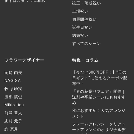
まずはスタッフに相談
竣工・落成祝い
上場祝い
個展開催祝い
誕生日祝い
結婚祝い
すべてのシーン
フラワーデザイナー
特集・コラム
【今だけ300円OFF！】"母の
岡崎 由美
日ギフト"に使えるクーポン配
NAGISA
布中！
牧 まゆ実
「春の花贈りフェア」開催｜
渡部 慎也
送別や卒業シーンにもおすす
め
Mikio Itou
秋におすすめ！人気アレンジ
前澤 章人
メント
志村 元子
フレームアレンジ・クリアト
許 宗秀
ートアレンジのオリジナルデ