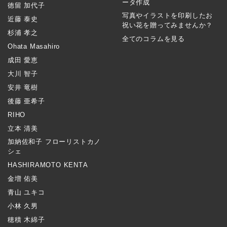
ータ作成
徳留 加代子
写真やイラストを印刷したお
近藤 泰史
祝い花を贈ってみませんか？
杉浦 孝之
全てのコラムを見る
Ohata Masahiro
成田 愛恵
大川 智子
安井 竜樹
後藤 亜希子
RIHO
立本 清美
加納佐和子 フローリストカノ
シェ
HASHIRAMOTO KENTA
金増 佑美
青山 ユキコ
小林 久男
穂積 木綿子