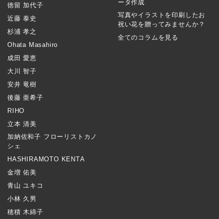
ータ作成
徳留 加代子
写真やイラストを印刷したお
近藤 泰史
祝い花を贈ってみませんか？
杉浦 孝之
全てのコラムを見る
Ohata Masahiro
成田 愛恵
大川 智子
安井 竜樹
後藤 亜希子
RIHO
立本 清美
加納佐和子 フローリストカノ
シェ
HASHIRAMOTO KENTA
金増 佑美
青山 ユキコ
小林 久男
穂積 木綿子