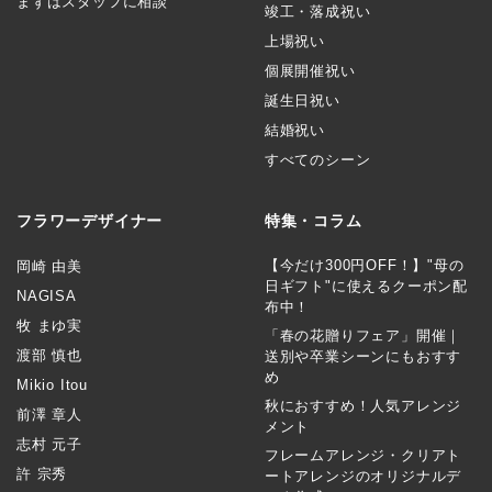
まずはスタッフに相談
竣工・落成祝い
上場祝い
個展開催祝い
誕生日祝い
結婚祝い
すべてのシーン
フラワーデザイナー
特集・コラム
【今だけ300円OFF！】"母の
岡崎 由美
日ギフト"に使えるクーポン配
NAGISA
布中！
牧 まゆ実
「春の花贈りフェア」開催｜
渡部 慎也
送別や卒業シーンにもおすす
め
Mikio Itou
秋におすすめ！人気アレンジ
前澤 章人
メント
志村 元子
フレームアレンジ・クリアト
許 宗秀
ートアレンジのオリジナルデ