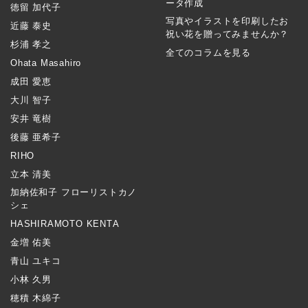
ータ作成
徳留 加代子
写真やイラストを印刷したお
近藤 泰史
祝い花を贈ってみませんか？
杉浦 孝之
全てのコラムを見る
Ohata Masahiro
成田 愛恵
大川 智子
安井 竜樹
後藤 亜希子
RIHO
立本 清美
加納佐和子 フローリストカノ
シェ
HASHIRAMOTO KENTA
金増 佑美
青山 ユキコ
小林 久男
穂積 木綿子