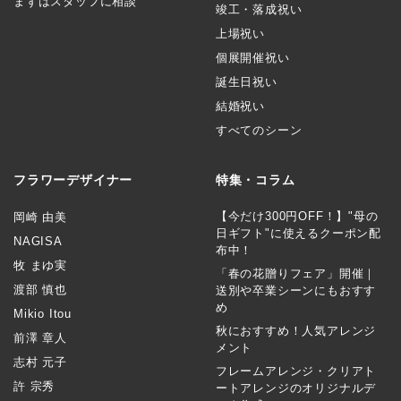
まずはスタッフに相談
竣工・落成祝い
上場祝い
個展開催祝い
誕生日祝い
結婚祝い
すべてのシーン
フラワーデザイナー
特集・コラム
【今だけ300円OFF！】"母の
岡崎 由美
日ギフト"に使えるクーポン配
NAGISA
布中！
牧 まゆ実
「春の花贈りフェア」開催｜
渡部 慎也
送別や卒業シーンにもおすす
め
Mikio Itou
秋におすすめ！人気アレンジ
前澤 章人
メント
志村 元子
フレームアレンジ・クリアト
許 宗秀
ートアレンジのオリジナルデ