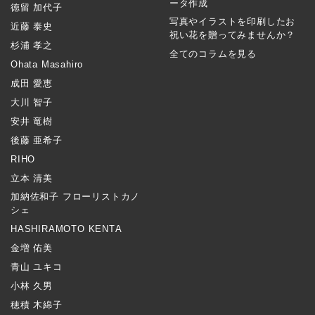
ータ作成
徳留 加代子
写真やイラストを印刷したお
近藤 泰史
祝い花を贈ってみませんか？
杉浦 孝之
全てのコラムを見る
Ohata Masahiro
成田 愛恵
大川 智子
安井 竜樹
後藤 亜希子
RIHO
立本 清美
加納佐和子 フローリストカノ
シェ
HASHIRAMOTO KENTA
金増 佑美
青山 ユキコ
小林 久男
穂積 木綿子