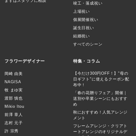
まずはスタッフに相談
竣工・落成祝い
上場祝い
個展開催祝い
誕生日祝い
結婚祝い
すべてのシーン
フラワーデザイナー
特集・コラム
【今だけ300円OFF！】"母の
岡崎 由美
日ギフト"に使えるクーポン配
NAGISA
布中！
牧 まゆ実
「春の花贈りフェア」開催｜
渡部 慎也
送別や卒業シーンにもおすす
め
Mikio Itou
秋におすすめ！人気アレンジ
前澤 章人
メント
志村 元子
フレームアレンジ・クリアト
許 宗秀
ートアレンジのオリジナルデ