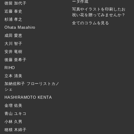
ータ作成
徳留 加代子
写真やイラストを印刷したお
近藤 泰史
祝い花を贈ってみませんか？
杉浦 孝之
全てのコラムを見る
Ohata Masahiro
成田 愛恵
大川 智子
安井 竜樹
後藤 亜希子
RIHO
立本 清美
加納佐和子 フローリストカノ
シェ
HASHIRAMOTO KENTA
金増 佑美
青山 ユキコ
小林 久男
穂積 木綿子