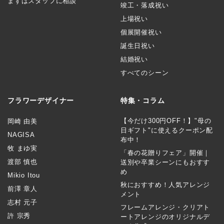
まずはスタッフに相談
竣工・落成祝い
上場祝い
個展開催祝い
誕生日祝い
結婚祝い
すべてのシーン
フラワーデザイナー
特集・コラム
【今だけ300円OFF！】"母の
岡崎 由美
日ギフト"に使えるクーポン配
NAGISA
布中！
牧 まゆ実
「春の花贈りフェア」開催｜
渡部 慎也
送別や卒業シーンにもおすす
め
Mikio Itou
秋におすすめ！人気アレンジ
前澤 章人
メント
志村 元子
フレームアレンジ・クリアト
許 宗秀
ートアレンジのオリジナルデ