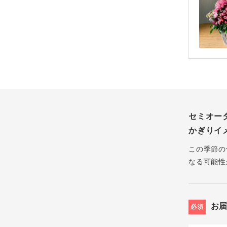
セミオー
かぎりイ
この季節の
なる可能性
お
必須