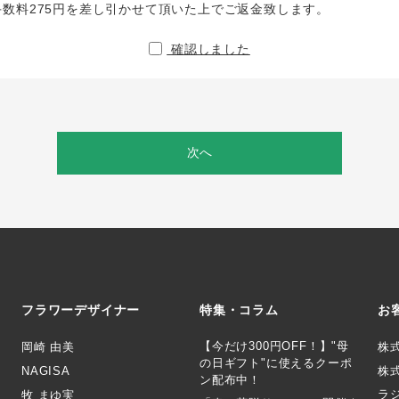
手数料275円を差し引かせて頂いた上でご返金致します。
確認しました
次へ
フラワーデザイナー
特集・コラム
お
【今だけ300円OFF！】"母
岡崎 由美
株
の日ギフト"に使えるクーポ
NAGISA
株式
ン配布中！
ラ
牧 まゆ実