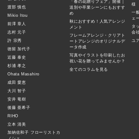
「春の花贈りフェア」開催｜
様
渡部 慎也
送別や卒業シーンにもおすす
一
め
Mikio Itou
ェ
秋におすすめ！人気アレンジ
前澤 章人
タ
メント
志村 元子
会
フレームアレンジ・クリアト
許 宗秀
ユ
ートアレンジのオリジナルデ
ータ作成
徳留 加代子
写真やイラストを印刷したお
近藤 泰史
祝い花を贈ってみませんか？
杉浦 孝之
全てのコラムを見る
Ohata Masahiro
成田 愛恵
大川 智子
安井 竜樹
後藤 亜希子
RIHO
立本 清美
加納佐和子 フローリストカ
ノシェ