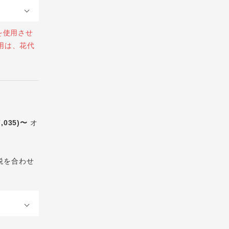
を使用させ
用は、花代
7,035)〜
オ
税を合わせ