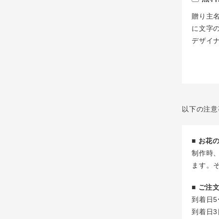
贈り主
に文字
デザイ
以下の注意
■ お
制作時
ます。
■ ご
到着日5
到着日3