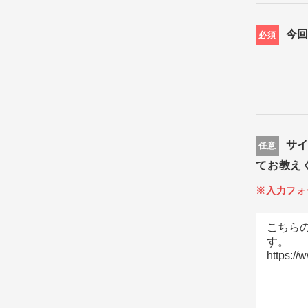
今
必須
サ
任意
てお教え
※入力フォ