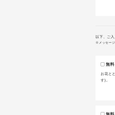
以下、ご入
※メッセー
無料
お花と
す)。
無料