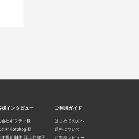
客様インタビュー
ご利用ガイド
式会社ギフティ様
はじめての方へ
会社Kotohogi様
送料について
ジオ番組制作 江上佳弥子
お客様レビュー