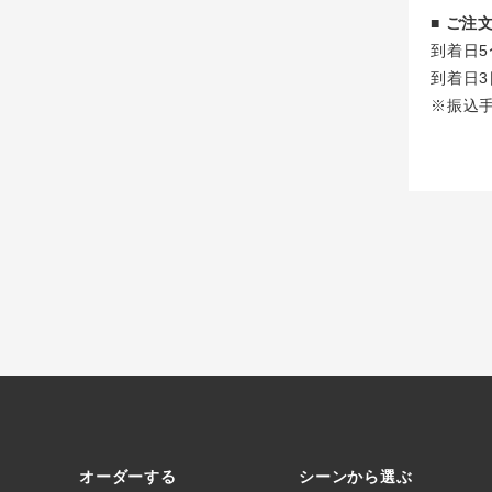
■ ご
到着日5
到着日3
※振込
オーダーする
シーンから選ぶ