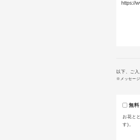
以下、ご入
※メッセー
無料
お花と
す)。