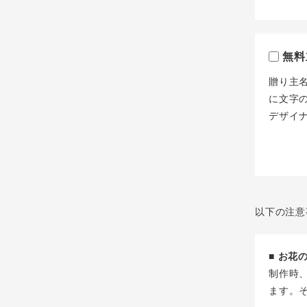
無料
贈り主
に文字
デザイ
以下の注意
■ お
制作時
ます。