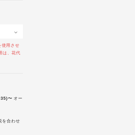
を使用させ
用は、花代
035)〜
オー
税を合わせ