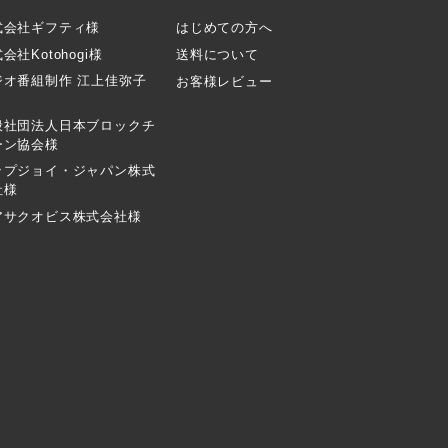
式会社ギフティ様
はじめての方へ
会社Kotohogi様
送料について
ジオ番組制作 江上佳弥子
お客様レビュー
般社団法人日本ブロックチ
ーン協会様
ップジョイ・ジャパン株式
社様
アサクオビス株式会社様