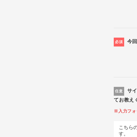
今
必須
サ
任意
てお教え
※入力フォ