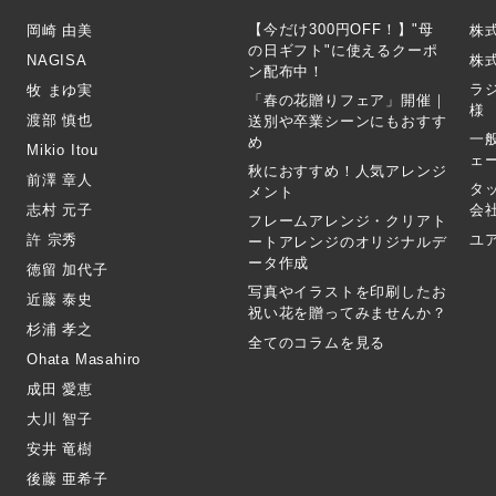
【今だけ300円OFF！】"母
岡崎 由美
株
の日ギフト"に使えるクーポ
NAGISA
株式
ン配布中！
ラ
牧 まゆ実
「春の花贈りフェア」開催｜
様
渡部 慎也
送別や卒業シーンにもおすす
一
め
Mikio Itou
ェ
秋におすすめ！人気アレンジ
前澤 章人
タ
メント
志村 元子
会
フレームアレンジ・クリアト
許 宗秀
ユ
ートアレンジのオリジナルデ
ータ作成
徳留 加代子
写真やイラストを印刷したお
近藤 泰史
祝い花を贈ってみませんか？
杉浦 孝之
全てのコラムを見る
Ohata Masahiro
成田 愛恵
大川 智子
安井 竜樹
後藤 亜希子