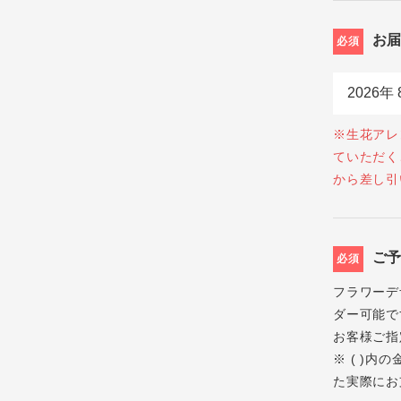
お
必須
※生花アレ
ていただく
から差し引
ご
必須
フラワーデ
ダー可能で
お客様ご指
※ ( )
た実際にお