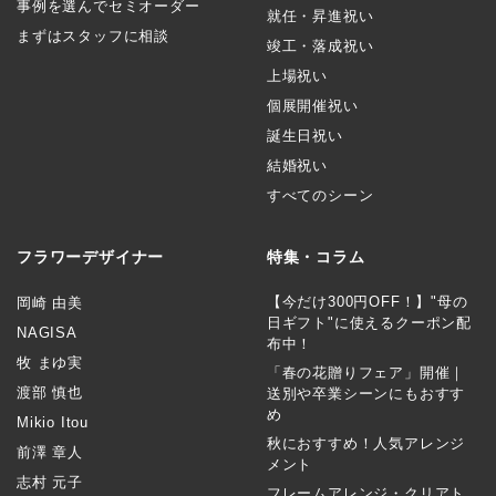
事例を選んでセミオーダー
就任・昇進祝い
まずはスタッフに相談
竣工・落成祝い
上場祝い
個展開催祝い
誕生日祝い
結婚祝い
すべてのシーン
フラワーデザイナー
特集・コラム
【今だけ300円OFF！】"母の
岡崎 由美
日ギフト"に使えるクーポン配
NAGISA
布中！
牧 まゆ実
「春の花贈りフェア」開催｜
渡部 慎也
送別や卒業シーンにもおすす
め
Mikio Itou
秋におすすめ！人気アレンジ
前澤 章人
メント
志村 元子
フレームアレンジ・クリアト