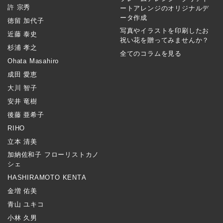
許 宗秀
ートアレンジのオリジナルデ
ータ作成
徳留 加代子
写真やイラストを印刷したお
近藤 泰史
祝い花を贈ってみませんか？
杉浦 孝之
全てのコラムを見る
Ohata Masahiro
成田 愛恵
大川 智子
安井 竜樹
後藤 亜希子
RIHO
立本 清美
加納佐和子 フローリストカノ
シェ
HASHIRAMOTO KENTA
金増 佑美
青山 ユキコ
小林 久男