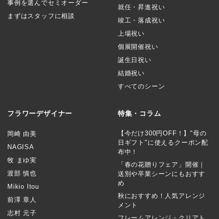
事例を選んでセミオーダー
就任・昇進祝い
まずはスタッフに相談
竣工・落成祝い
上場祝い
個展開催祝い
誕生日祝い
結婚祝い
すべてのシーン
フラワーデザイナー
特集・コラム
【今だけ300円OFF！】"母の
岡崎 由美
日ギフト"に使えるクーポン配
NAGISA
布中！
牧 まゆ実
「春の花贈りフェア」開催｜
渡部 慎也
送別や卒業シーンにもおすす
め
Mikio Itou
秋におすすめ！人気アレンジ
前澤 章人
メント
志村 元子
フレームアレンジ・クリアト