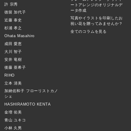
許 宗秀
ートアレンジのオリジナルデ
ータ作成
徳留 加代子
写真やイラストを印刷したお
近藤 泰史
祝い花を贈ってみませんか？
杉浦 孝之
全てのコラムを見る
Ohata Masahiro
成田 愛恵
大川 智子
安井 竜樹
後藤 亜希子
RIHO
立本 清美
加納佐和子 フローリストカノ
シェ
HASHIRAMOTO KENTA
金増 佑美
青山 ユキコ
小林 久男