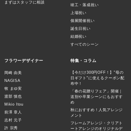
まずはスタッフに相談
竣工・落成祝い
上場祝い
個展開催祝い
誕生日祝い
結婚祝い
すべてのシーン
フラワーデザイナー
特集・コラム
【今だけ300円OFF！】"母の
岡崎 由美
日ギフト"に使えるクーポン配
NAGISA
布中！
牧 まゆ実
「春の花贈りフェア」開催｜
渡部 慎也
送別や卒業シーンにもおすす
め
Mikio Itou
秋におすすめ！人気アレンジ
前澤 章人
メント
志村 元子
フレームアレンジ・クリアト
許 宗秀
ートアレンジのオリジナルデ