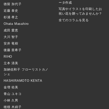
ータ作成
徳留 加代子
写真やイラストを印刷したお
近藤 泰史
祝い花を贈ってみませんか？
杉浦 孝之
全てのコラムを見る
Ohata Masahiro
成田 愛恵
大川 智子
安井 竜樹
後藤 亜希子
RIHO
立本 清美
加納佐和子 フローリストカノ
シェ
HASHIRAMOTO KENTA
金増 佑美
青山 ユキコ
小林 久男
穂積 木綿子