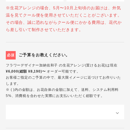
※生花アレンジの場合、5月〜10月上旬頃のお届けは、外気
温を見てクール便を使用させていただくことがございます。
その場合、誠に恐れながらクール便にかかる費用は、花代か
ら差し引いて制作させていただきます。
ご予算をお教えください。
必須
フラワーデザイナー加納佐和子 の生花アレンジ(置けるお花)は現在
¥6,000(総額 ¥8,190)〜
オーダー可能です。
お客様ご指定のご予算の中で、最大限イメージに近づけてお作りいた
します。
※ ( )内の金額は、お花自体の金額に加えて、送料、システム利用料
5%、消費税を合わせた実際にお支払いいただく総額です。