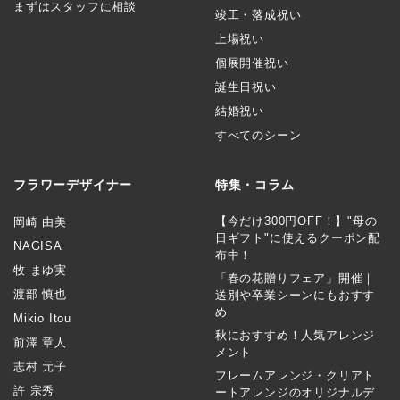
まずはスタッフに相談
竣工・落成祝い
上場祝い
個展開催祝い
誕生日祝い
結婚祝い
すべてのシーン
フラワーデザイナー
特集・コラム
【今だけ300円OFF！】"母の
岡崎 由美
日ギフト"に使えるクーポン配
NAGISA
布中！
牧 まゆ実
「春の花贈りフェア」開催｜
渡部 慎也
送別や卒業シーンにもおすす
め
Mikio Itou
秋におすすめ！人気アレンジ
前澤 章人
メント
志村 元子
フレームアレンジ・クリアト
許 宗秀
ートアレンジのオリジナルデ