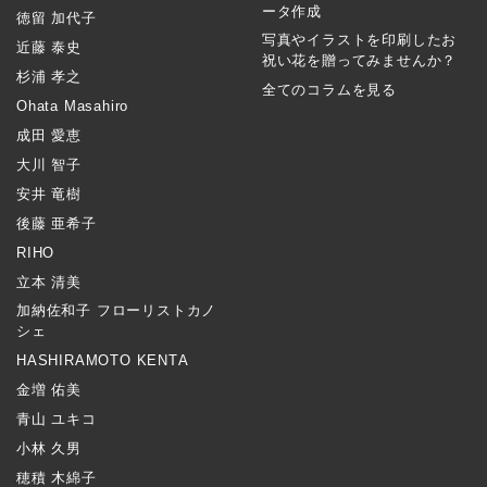
ータ作成
徳留 加代子
写真やイラストを印刷したお
近藤 泰史
祝い花を贈ってみませんか？
杉浦 孝之
全てのコラムを見る
Ohata Masahiro
成田 愛恵
大川 智子
安井 竜樹
後藤 亜希子
RIHO
立本 清美
加納佐和子 フローリストカノ
シェ
HASHIRAMOTO KENTA
金増 佑美
青山 ユキコ
小林 久男
穂積 木綿子