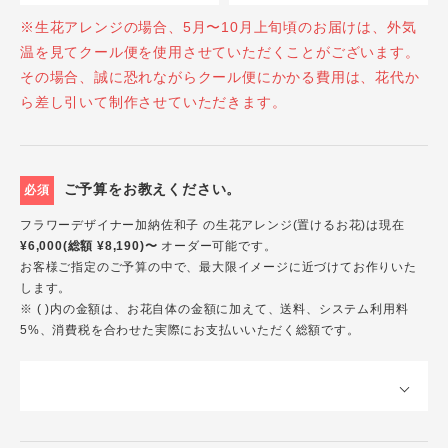
※生花アレンジの場合、5月〜10月上旬頃のお届けは、外気
温を見てクール便を使用させていただくことがございます。
その場合、誠に恐れながらクール便にかかる費用は、花代か
ら差し引いて制作させていただきます。
ご予算をお教えください。
必須
フラワーデザイナー加納佐和子 の生花アレンジ(置けるお花)は現在
¥6,000(総額 ¥8,190)〜
オーダー可能です。
お客様ご指定のご予算の中で、最大限イメージに近づけてお作りいた
します。
※ ( )内の金額は、お花自体の金額に加えて、送料、システム利用料
5%、消費税を合わせた実際にお支払いいただく総額です。