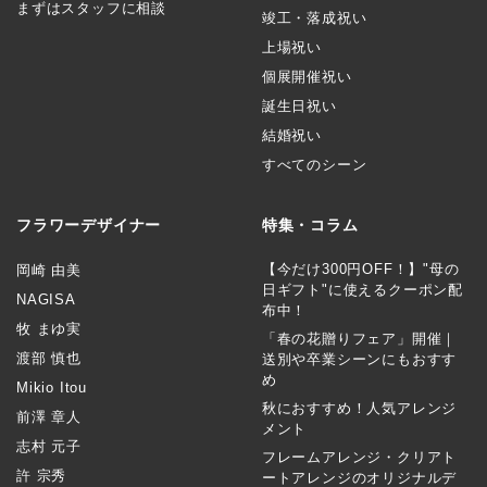
まずはスタッフに相談
竣工・落成祝い
上場祝い
個展開催祝い
誕生日祝い
結婚祝い
すべてのシーン
フラワーデザイナー
特集・コラム
【今だけ300円OFF！】"母の
岡崎 由美
日ギフト"に使えるクーポン配
NAGISA
布中！
牧 まゆ実
「春の花贈りフェア」開催｜
渡部 慎也
送別や卒業シーンにもおすす
め
Mikio Itou
秋におすすめ！人気アレンジ
前澤 章人
メント
志村 元子
フレームアレンジ・クリアト
許 宗秀
ートアレンジのオリジナルデ