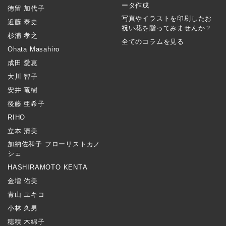
ータ作成
徳留 加代子
写真やイラストを印刷したお
近藤 泰史
祝い花を贈ってみませんか？
杉浦 孝之
全てのコラムを見る
Ohata Masahiro
成田 愛恵
大川 智子
安井 竜樹
後藤 亜希子
RIHO
立本 清美
加納佐和子 フローリストカノ
シェ
HASHIRAMOTO KENTA
金増 佑美
青山 ユキコ
小林 久男
穂積 木綿子