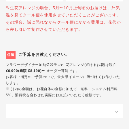
※生花アレンジの場合、5月〜10月上旬頃のお届けは、外気
温を見てクール便を使用させていただくことがございます。
その場合、誠に恐れながらクール便にかかる費用は、花代か
ら差し引いて制作させていただきます。
ご予算をお教えください。
必須
フラワーデザイナー加納佐和子 の生花アレンジ(置けるお花)は現在
¥6,000(総額 ¥8,190)〜
オーダー可能です。
お客様ご指定のご予算の中で、最大限イメージに近づけてお作りいた
します。
※ ( )内の金額は、お花自体の金額に加えて、送料、システム利用料
5%、消費税を合わせた実際にお支払いいただく総額です。