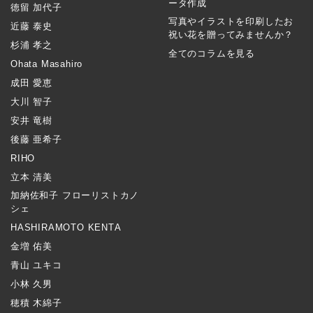
ータ作成
徳留 加代子
写真やイラストを印刷したお
近藤 泰史
祝い花を贈ってみませんか？
杉浦 孝之
全てのコラムを見る
Ohata Masahiro
成田 愛恵
大川 智子
安井 竜樹
後藤 亜希子
RIHO
立本 清美
加納佐和子 フローリストカノ
シェ
HASHIRAMOTO KENTA
金増 佑美
青山 ユキコ
小林 久男
穂積 木綿子