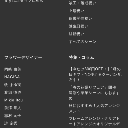
まずはスタッフに相談
竣工・落成祝い
上場祝い
個展開催祝い
誕生日祝い
結婚祝い
すべてのシーン
フラワーデザイナー
特集・コラム
【今だけ300円OFF！】"母の
岡崎 由美
日ギフト"に使えるクーポン配
NAGISA
布中！
牧 まゆ実
「春の花贈りフェア」開催｜
渡部 慎也
送別や卒業シーンにもおすす
め
Mikio Itou
秋におすすめ！人気アレンジ
前澤 章人
メント
志村 元子
フレームアレンジ・クリアト
許 宗秀
ートアレンジのオリジナルデ