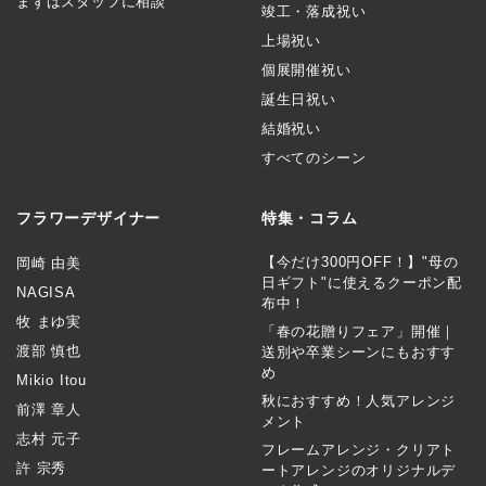
まずはスタッフに相談
竣工・落成祝い
上場祝い
個展開催祝い
誕生日祝い
結婚祝い
すべてのシーン
フラワーデザイナー
特集・コラム
【今だけ300円OFF！】"母の
岡崎 由美
日ギフト"に使えるクーポン配
NAGISA
布中！
牧 まゆ実
「春の花贈りフェア」開催｜
渡部 慎也
送別や卒業シーンにもおすす
め
Mikio Itou
秋におすすめ！人気アレンジ
前澤 章人
メント
志村 元子
フレームアレンジ・クリアト
許 宗秀
ートアレンジのオリジナルデ