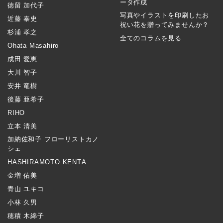
ータ作成
徳留 加代子
写真やイラストを印刷したお
近藤 泰史
祝い花を贈ってみませんか？
杉浦 孝之
全てのコラムを見る
Ohata Masahiro
成田 愛恵
大川 智子
安井 竜樹
後藤 亜希子
RIHO
立本 清美
加納佐和子 フローリストカノ
シェ
HASHIRAMOTO KENTA
金増 佑美
青山 ユキコ
小林 久男
穂積 木綿子