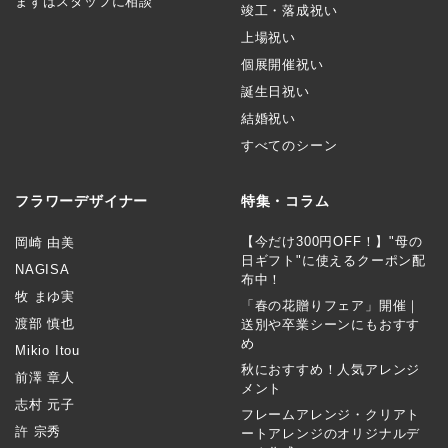
まずはスタッフに相談
竣工・落成祝い
上場祝い
個展開催祝い
誕生日祝い
結婚祝い
すべてのシーン
フラワーデザイナー
特集・コラム
【今だけ300円OFF！】"母の
岡崎 由美
日ギフト"に使えるクーポン配
NAGISA
布中！
牧 まゆ実
「春の花贈りフェア」開催｜
渡部 慎也
送別や卒業シーンにもおすす
め
Mikio Itou
秋におすすめ！人気アレンジ
前澤 章人
メント
志村 元子
フレームアレンジ・クリアト
許 宗秀
ートアレンジのオリジナルデ