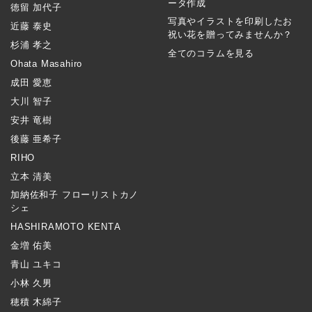
ータ作成
徳留 加代子
写真やイラストを印刷したお
近藤 泰史
祝い花を贈ってみませんか？
杉浦 孝之
全てのコラムを見る
Ohata Masahiro
成田 愛恵
大川 智子
安井 竜樹
後藤 亜希子
RIHO
立本 清美
加納佐和子 フローリストカノ
シェ
HASHIRAMOTO KENTA
金増 佑美
青山 ユキコ
小林 久男
穂積 木綿子