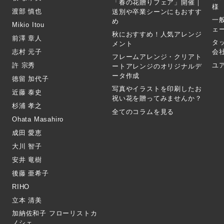
「春の花贈りフェア」開催｜
様
渡部 慎也
送別や卒業シーンにもおすす
一
め
Mikio Itou
ェ
秋におすすめ！人気アレンジ
前澤 章人
タ
メント
志村 元子
会
フレームアレンジ・クリアト
許 宗秀
ユ
ートアレンジのオリジナルデ
ータ作成
徳留 加代子
写真やイラストを印刷したお
近藤 泰史
祝い花を贈ってみませんか？
杉浦 孝之
全てのコラムを見る
Ohata Masahiro
成田 愛恵
大川 智子
安井 竜樹
後藤 亜希子
RIHO
立本 清美
加納佐和子 フローリストカ
ノシェ