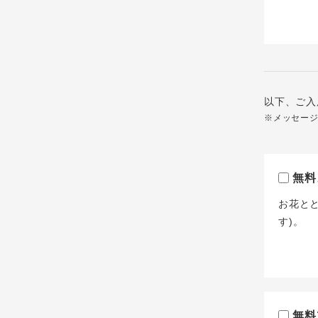
以下、ご入
※メッセー
無料
お花と
す)。
無料