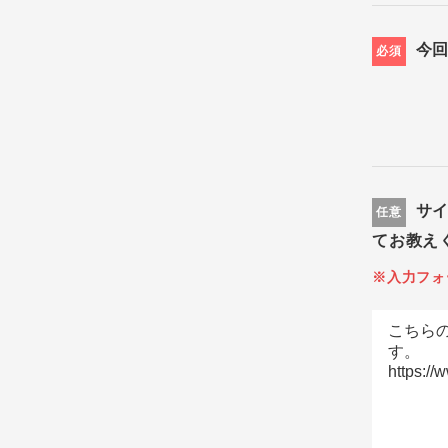
今
必須
サ
任意
てお教え
※入力フォ