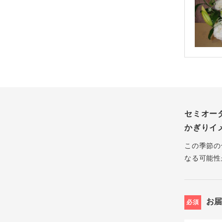
セミオー
かぎりイ
この季節の
なる可能性
お
必須