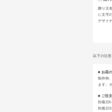
贈り主
に文字
デザイ
以下の注意
■ お
制作時
ます。
■ ご
到着日5
到着日3