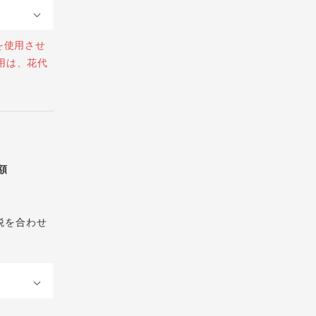
を使用させ
用は、花代
総額
税を合わせ