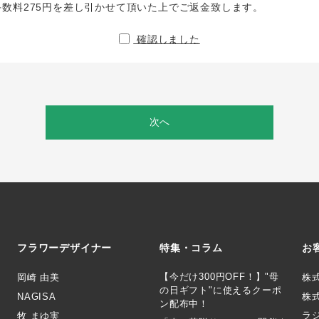
手数料275円を差し引かせて頂いた上でご返金致します。
確認しました
次へ
フラワーデザイナー
特集・コラム
お
【今だけ300円OFF！】"母
岡崎 由美
株
の日ギフト"に使えるクーポ
NAGISA
株式
ン配布中！
ラ
牧 まゆ実