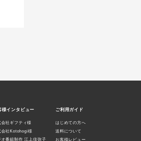
客様インタビュー
ご利用ガイド
式会社ギフティ様
はじめての方へ
会社Kotohogi様
送料について
ジオ番組制作 江上佳弥子
お客様レビュー