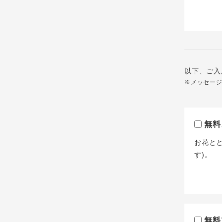
以下、ご入
※メッセー
無料
お花と
す)。
無料