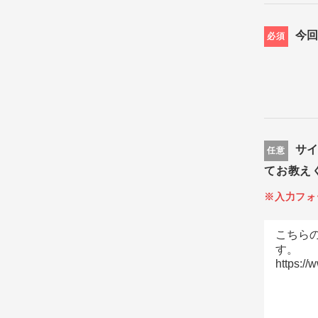
今
必須
サ
任意
てお教え
※入力フォ