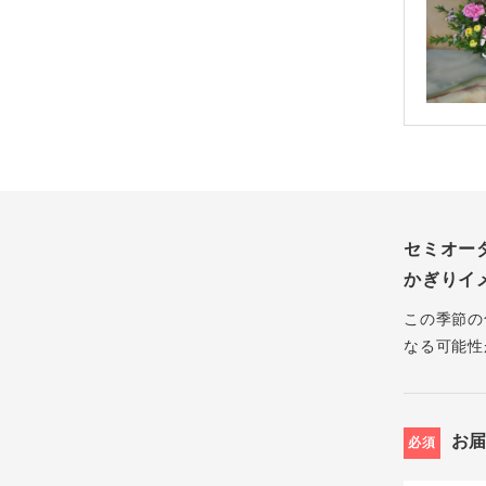
セミオー
かぎりイ
この季節の
なる可能性
お
必須