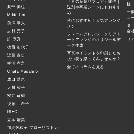
「春の花贈りフェア」開催｜
様
渡部 慎也
送別や卒業シーンにもおすす
一
め
Mikio Itou
ェ
秋におすすめ！人気アレンジ
前澤 章人
タ
メント
志村 元子
会
フレームアレンジ・クリアト
許 宗秀
ユ
ートアレンジのオリジナルデ
ータ作成
徳留 加代子
写真やイラストを印刷したお
近藤 泰史
祝い花を贈ってみませんか？
杉浦 孝之
全てのコラムを見る
Ohata Masahiro
成田 愛恵
大川 智子
安井 竜樹
後藤 亜希子
RIHO
立本 清美
加納佐和子 フローリストカ
ノシェ