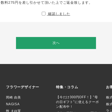
手数料275円を差し引かせて頂いた上でご返金致します。
確認しました
次へ
フラワーデザイナー
特集・コラム
お
【今だけ300円OFF！】"母
岡崎 由美
株
の日ギフト"に使えるクーポ
NAGISA
株式
ン配布中！
ラ
牧 まゆ実