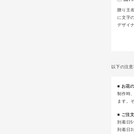
贈り主
に文字
デザイ
以下の注意
■ お
制作時
ます。
■ ご
到着日5
到着日3