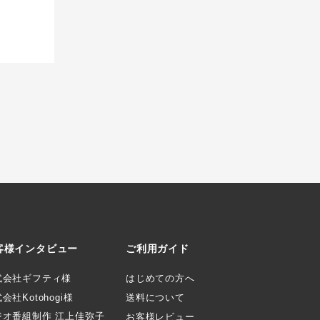
客様インタビュー
ご利用ガイド
式会社ギフティ様
はじめての方へ
会社Kotohogi様
送料について
ジオ番組制作 江上佳弥子
お客様レビュー