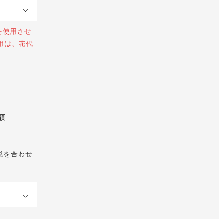
を使用させ
用は、花代
総額
税を合わせ