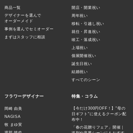
商品一覧
開店・開業祝い
デザイナーを選んで
周年祝い
オーダーメイド
移転・引越し祝い
事例を選んでセミオーダー
就任・昇進祝い
まずはスタッフに相談
竣工・落成祝い
上場祝い
個展開催祝い
誕生日祝い
結婚祝い
すべてのシーン
フラワーデザイナー
特集・コラム
【今だけ300円OFF！】"母の
岡崎 由美
日ギフト"に使えるクーポン配
NAGISA
布中！
牧 まゆ実
「春の花贈りフェア」開催｜
渡部 慎也
送別や卒業シーンにもおすす