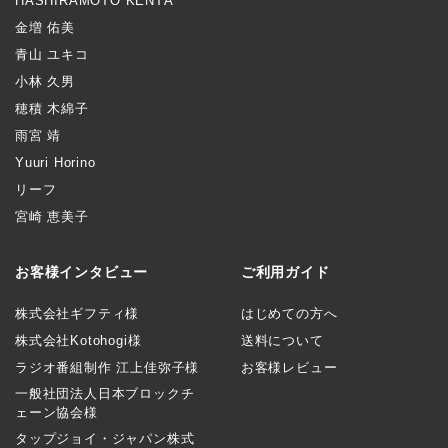
HASHIRAMOTO KENTA
金増 佑美
青山 ユキコ
小林 久男
穂積 木綿子
雨宮 靖
Yuuri Horino
リーフ
宮崎 恵美子
お客様インタビュー
ご利用ガイド
株式会社ギフティ様
はじめての方へ
株式会社Kotohogi様
送料について
ラジオ番組制作 江上佳弥子様
お客様レビュー
一般社団法人日本ブロックチ
ェーン協会様
タップジョイ・ジャパン株式