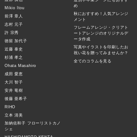
め
Mikio Itou
秋におすすめ！人気アレンジ
前澤 章人
メント
志村 元子
フレームアレンジ・クリアト
許 宗秀
ートアレンジのオリジナルデ
ータ作成
徳留 加代子
写真やイラストを印刷したお
近藤 泰史
祝い花を贈ってみませんか？
杉浦 孝之
全てのコラムを見る
Ohata Masahiro
成田 愛恵
大川 智子
安井 竜樹
後藤 亜希子
RIHO
立本 清美
加納佐和子 フローリストカノ
シェ