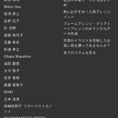
め
Mikio Itou
秋におすすめ！人気アレンジ
前澤 章人
メント
志村 元子
フレームアレンジ・クリアト
許 宗秀
ートアレンジのオリジナルデ
ータ作成
徳留 加代子
写真やイラストを印刷したお
近藤 泰史
祝い花を贈ってみませんか？
杉浦 孝之
全てのコラムを見る
Ohata Masahiro
成田 愛恵
大川 智子
安井 竜樹
後藤 亜希子
RIHO
立本 清美
加納佐和子 フローリストカノ
シェ