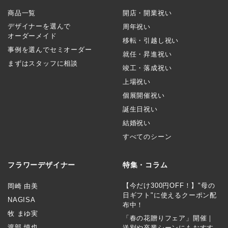
商品一覧
開店・開業祝い
デザイナーを選んで
周年祝い
オーダーメイド
移転・引越し祝い
事例を選んでセミオーダー
就任・昇進祝い
まずはスタッフに相談
竣工・落成祝い
上場祝い
個展開催祝い
誕生日祝い
結婚祝い
すべてのシーン
フラワーデザイナー
特集・コラム
【今だけ300円OFF！】"母の
岡崎 由美
日ギフト"に使えるクーポン配
NAGISA
布中！
牧 まゆ実
「春の花贈りフェア」開催｜
渡部 慎也
送別や卒業シーンにもおすす