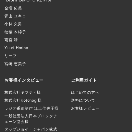
HASHIRAMOTO KENTA
金増 佑美
青山 ユキコ
小林 久男
穂積 木綿子
雨宮 靖
Yuuri Horino
リーフ
宮崎 恵美子
お客様インタビュー
ご利用ガイド
株式会社ギフティ様
はじめての方へ
株式会社Kotohogi様
送料について
ラジオ番組制作 江上佳弥子様
お客様レビュー
一般社団法人日本ブロックチ
ェーン協会様
タップジョイ・ジャパン株式