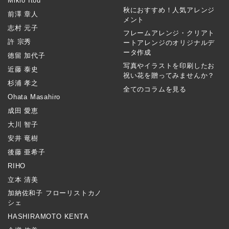
Mikio Itou
秋におすすめ！人気アレンジ
前澤 章人
メント
志村 元子
フレームアレンジ・クリアト
許 宗秀
ートアレンジのオリジナルデ
ータ作成
徳留 加代子
写真やイラストを印刷したお
近藤 泰史
祝い花を贈ってみませんか？
杉浦 孝之
全てのコラムを見る
Ohata Masahiro
成田 愛恵
大川 智子
安井 竜樹
後藤 亜希子
RIHO
立本 清美
加納佐和子 フローリストカノ
シェ
HASHIRAMOTO KENTA