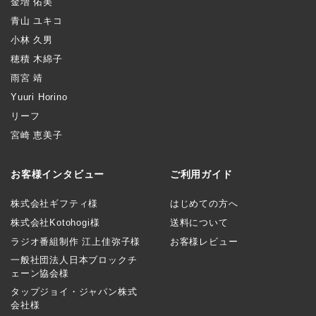
金増 佑美
青山 ユキコ
小林 久男
穂積 木綿子
雨宮 靖
Yuuri Horino
リーフ
宮崎 恵美子
お客様インタビュー
ご利用ガイド
株式会社ギフティ様
はじめての方へ
株式会社Kotohogi様
送料について
ラジオ番組制作 江上佳弥子様
お客様レビュー
一般社団法人日本ブロックチ
ェーン協会様
タップジョイ・ジャパン株式
会社様