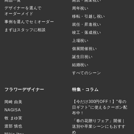
商品一覧
開店・開業祝い
デザイナーを選んで
周年祝い
オーダーメイド
移転・引越し祝い
事例を選んでセミオーダー
就任・昇進祝い
まずはスタッフに相談
竣工・落成祝い
上場祝い
個展開催祝い
誕生日祝い
結婚祝い
すべてのシーン
フラワーデザイナー
特集・コラム
【今だけ300円OFF！】"母の
岡崎 由美
日ギフト"に使えるクーポン配
NAGISA
布中！
牧 まゆ実
「春の花贈りフェア」開催｜
渡部 慎也
送別や卒業シーンにもおすす
め