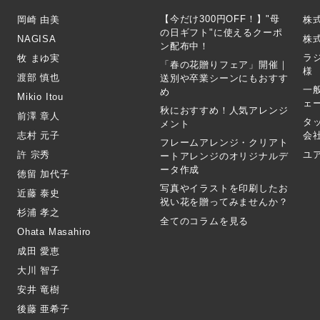
【今だけ300円OFF！】"母
岡崎 由美
株
の日ギフト"に使えるクーポ
NAGISA
株式
ン配布中！
ラ
牧 まゆ実
「春の花贈りフェア」開催｜
様
渡部 慎也
送別や卒業シーンにもおすす
一
め
Mikio Itou
ェ
秋におすすめ！人気アレンジ
前澤 章人
タ
メント
志村 元子
会
フレームアレンジ・クリアト
許 宗秀
ユ
ートアレンジのオリジナルデ
ータ作成
徳留 加代子
写真やイラストを印刷したお
近藤 泰史
祝い花を贈ってみませんか？
杉浦 孝之
全てのコラムを見る
Ohata Masahiro
成田 愛恵
大川 智子
安井 竜樹
後藤 亜希子