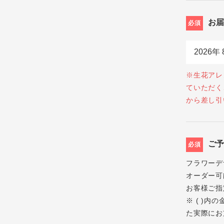
お
必須
※生花アレ
ていただく
から差し引
ご
必須
フラワーデ
オーダー可
お客様ご指
※ ( )
た実際にお