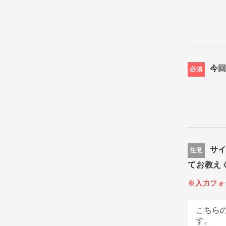
今
必須
サ
任意
てお教え
※入力フォ