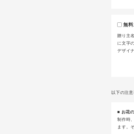
無料
贈り主
に文字
デザイ
以下の注意
■ お
制作時
ます。