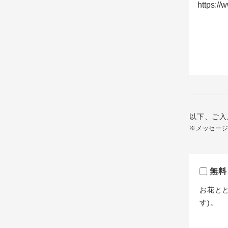
以下、ご入
※メッセー
無料
お花と
す)。