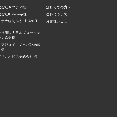
式会社ギフティ様
はじめての方へ
会社Kotohogi様
送料について
ジオ番組制作 江上佳弥子
お客様レビュー
般社団法人日本ブロックチ
ーン協会様
ップジョイ・ジャパン株式
社様
アサクオビス株式会社様