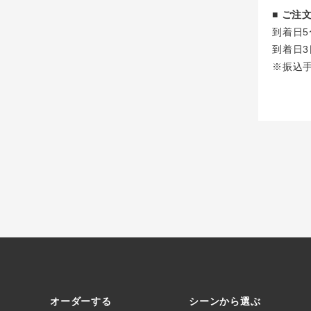
■ ご
到着日5
到着日3
※振込
オーダーする
シーンから選ぶ